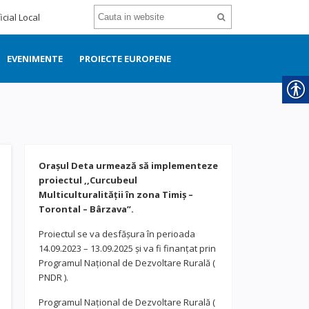
icial Local
EVENIMENTE
PROIECTE EUROPENE
Orașul Deta urmează să implementeze
proiectul ,,Curcubeul
Multiculturalității în zona Timiș –
Torontal – Bârzava”.
Proiectul se va desfășura în perioada
14.09.2023 – 13.09.2025 și va fi finanțat prin
Programul Național de Dezvoltare Rurală (
PNDR ).
Programul Național de Dezvoltare Rurală (