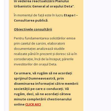
în vederea reactualizării Planului
Urbanistic General al orașului Deta”
.
În momentul de faţă este în lucru
Etapa I –
Consultarea publică
.
Obiectivele consultării
Pentru fundamentarea solicitărilor emise
prin caietul de sarcini, elaboratorii
documentaţiei analizează studiile
realizate până în prezent și doresc să ia în
consideraţie, încă de la început, părerile
investitorilor din orașul Deta.
Ca urmare, vă rugăm să ne acordaţi
sprijinul Dumneavoastră, prin
diseminarea informației către membrii
societății pe care o conduceți. Vă
rugăm, deci, să ne acordați câteva
minute completării chestionarului
online
CLICK AICI