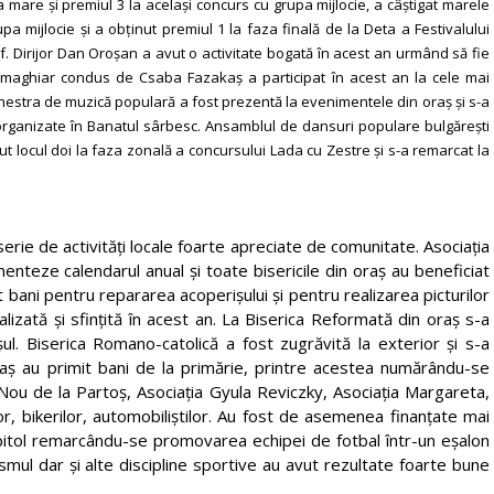
 mare și premiul 3 la același concurs cu grupa mijlocie, a câștigat marele
upa mijlocie și a obținut premiul 1 la faza finală de la Deta a Festivalului
f. Dirijor Dan Oroșan a avut o activitate bogată în acest an urmând să fie
ul maghiar condus de Csaba Fazakaș a participat în acest an la cele mai
hestra de muzică populară a fost prezentă la evenimentele din oraș și s-a
organizate în Banatul sârbesc. Ansamblul de dansuri populare bulgărești
 locul doi la faza zonală a concursului Lada cu Zestre și s-a remarcat la
 serie de activități locale foarte apreciate de comunitate. Asociația
menteze calendarul anual și toate bisericile din oraș au beneficiat
bani pentru repararea acoperișului și pentru realizarea picturilor
alizată și sfințită în acest an. La Biserica Reformată din oraș s-a
șul. Biserica Romano-catolică a fost zugrăvită la exterior și s-a
aș au primit bani de la primărie, printre acestea numărându-se
el Nou de la Partoș, Asociația Gyula Reviczky, Asociația Margareta,
lor, bikerilor, automobiliștilor. Au fost de asemenea finanțate mai
capitol remarcându-se promovarea echipei de fotbal într-un eșalon
ismul dar și alte discipline sportive au avut rezultate foarte bune