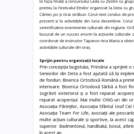
la faza finală a concursului Lada cu Zestre cu grupa
premiu la Festivalul Etniilor organizat la Deta cu gr
Cântec joc și Grai străbun. Corul mixt condus de pro
prezent și la activitățile din luna decembrie. Cor
semnificative evenimente culturale din regiune. Orc
bucurat de un succes enorm la acțiunile culturale 
coordonat de instructor Tapanov Ana Maria a obținut
activitățile culturale din oraș.
Sprijin pentru organizații locale
Prin concepția bugetului, Primăria a sprijinit o
Seniorilor din Deta a fost ajutată să își imple
de fonduri. Biserica Ortodoxă Română a primit 
interioare. Biserica Ortodoxă Sârbă a fost fin
zugrăvit exteriorul și a fost reparat acoperi
reparat acoperișul. Mai multe ONG-uri din or
Asociația Părinților, Asociația Sfântul Iosif C
Asociația Team For Life, asociații ale pescari
multe acțiuni culturale și sportive, la acest 
superior. Badmintonul, handbalul, boxul, atlet
în acest an.