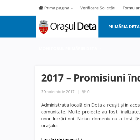
Prima pagina
Verificare Solicitări
Formular
PRIMĂRIA DETA
MONITORUL PRIMĂRIEI DETA
2017 – Promisiuni în
30 noiembrie 2017
0
Administrația locală din Deta a reușit și în ac
comunitate. Multe proiecte au fost finalizate
unor lucrări noi. Niciun domeniu nu a fost lăs
orașului.
Lucrări de investiții