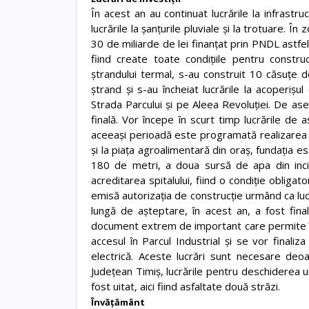
În acest an au continuat lucrările la infrastr
lucrările la șanțurile pluviale și la trotuare. 
30 de miliarde de lei finanțat prin PNDL astfe
fiind create toate condițiile pentru construc
ștrandului termal, s-au construit 10 căsuțe d
ștrand și s-au încheiat lucrările la acoperiș
Strada Parcului și pe Aleea Revoluției. De asem
finală. Vor începe în scurt timp lucrările de a
aceeași perioadă este programată realizarea s
și la piața agroalimentară din oraș, fundația e
180 de metri, a doua sursă de apa din incin
acreditarea spitalului, fiind o condiție obliga
emisă autorizația de construcție urmând ca luc
lungă de așteptare, în acest an, a fost final
document extrem de important care permite înc
accesul în Parcul Industrial și se vor finaliz
electrică. Aceste lucrări sunt necesare deoar
Județean Timiș, lucrările pentru deschiderea un
fost uitat, aici fiind asfaltate două străzi.
Învățământ