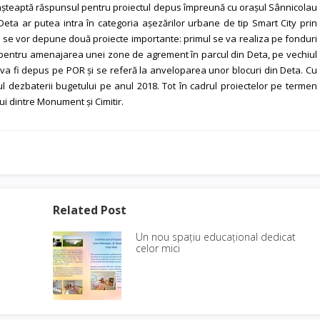
așteaptă răspunsul pentru proiectul depus împreună cu orașul Sânnicolau
ta ar putea intra în categoria așezărilor urbane de tip Smart City prin
 se vor depune două proiecte importante: primul se va realiza pe fonduri
 pentru amenajarea unei zone de agrement în parcul din Deta, pe vechiul
t va fi depus pe POR și se referă la anveloparea unor blocuri din Deta. Cu
sul dezbaterii bugetului pe anul 2018. Tot în cadrul proiectelor pe termen
ui dintre Monument și Cimitir.
Related Post
Un nou spațiu educațional dedicat
celor mici