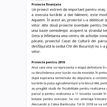
Proiecte finanțate
Un proiect extrem de important pentru oraș, bl
a executa lucrările a dat faliment, este mod
Aquatim. În acest an, proiectul s-a deblocat ș
viitor. Alte două proiecte esențiale pentru De
unui bazin semiolimpic acoperit la ștrandul ter
Deta și înființarea unui centru de achiziție zona
păcate, proiectul Casei de Cultură din parcul
desfășurată la sediul CNI din București nu s-a 
viitor.
Proiecte pentru 2018
Anul care vine va reprezenta o etapă definitorie în d
cu deschiderea unor lucrări noi de investiții. În pri
după expirarea termenului de depunere a constestati
lucrările la piața agroalimentară și la blocul ANL pen
au pregătit studii de fezabilitate pentru realizarea
parcul și pentru realizarea a 11 locuințe sociale în 
licitație pentru execuție. Se vor amenaja trotuare 
Alecsandri și Calea Banlocului. Tot în 2018 se va sch