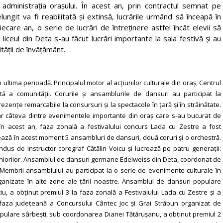
 administrația orașului. În acest an, prin contractul semnat pe
git va fi reabilitată și extinsă, lucrările urmând să înceapă în
fiecare an, o serie de lucrări de întreținere astfel încât elevii să
 liceul din Deta s-au făcut lucrări importante la sala festivă și au
ității de învățământ.
n ultima perioadă. Principalul motor al acțiunilor culturale din oraș, Centrul
ă a comunității. Corurile și ansamblurile de dansuri au participat la
nțe remarcabile la consursuri și la spectacole în țară și în străinătate.
doar câteva dintre evenimentele importante din oraș care s-au bucurat de
, în acest an, faza zonală a festivalului concurs Lada cu Zestre a fost
ivează în acest moment 5 ansambluri de dansuri, două coruri și o orchestră.
us de instructor coregraf Cătălin Voicu și lucrează pe patru generații:
a Seniorilor. Ansamblul de dansuri germane Edelweiss din Deta, coordonat de
Membrii ansamblului au participat la o serie de evenimente culturale în
organizate în alte zone ale țării noastre. Ansamblul de dansuri populare
, a obținut premiul 3 la faza zonală a Festivalului Lada cu Zestre și a
la faza județeană a Concursului Cântec Joc și Grai Străbun organizat de
opulare sârbești, sub coordonarea Dianei Tătărușanu, a obținut premiul 2