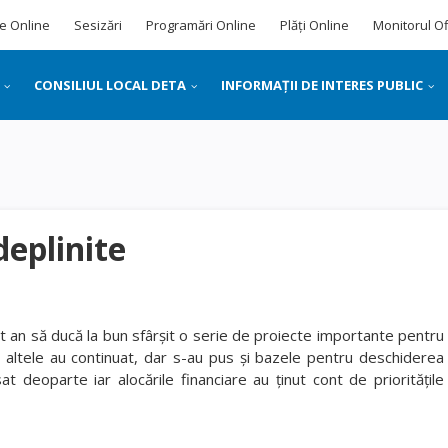
e Online
Sesizări
Programări Online
Plăți Online
Monitorul Of
CONSILIUL LOCAL DETA
INFORMAȚII DE INTERES PUBLIC
deplinite
est an să ducă la bun sfârșit o serie de proiecte importante pentru
, altele au continuat, dar s-au pus și bazele pentru deschiderea
at deoparte iar alocările financiare au ținut cont de prioritățile