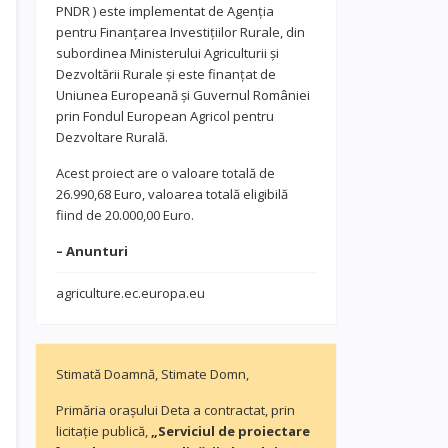
PNDR ) este implementat de Agenția
pentru Finanțarea Investițiilor Rurale, din
subordinea Ministerului Agriculturii și
Dezvoltării Rurale și este finanțat de
Uniunea Europeană și Guvernul României
prin Fondul European Agricol pentru
Dezvoltare Rurală.
Acest proiect are o valoare totală de
26.990,68 Euro, valoarea totală eligibilă
fiind de 20.000,00 Euro.
– Anunturi
agriculture.ec.europa.eu
Stimată Doamnă, Stimate Domn,
Primăria orașului Deta a contractat, prin
licitație publică,
„Serviciul de proiectare