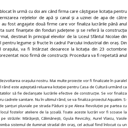
ocat în urmă cu doi ani când firma care câștigase licitația pentru
ernizarea rețelelor de apă și canal și a uzinei de apa de către
i au fost angajate două firme care vor finaliza lucrările până anul
ta sunt finanțate din fonduri județene și se referă la construcția
mal, destinat în principal elevilor de la Liceul Sfântul Nicolae din
l pentru legume și fructe în cadrul Parcului Industrial din oraș. Din
 orașului, va fi întârziat deoarece la licitația din 23 octombrie
prezentat nicio firmă de construcții. Procedura va fi repetată anul
ezvoltarea orașului nostru. Mai multe proiecte vor fi finalizate în paralel
mul rând este așteptată reluarea licitației pentru Casa de Cultură urmând ca
ilor să fie declanșate lucrările efective de construcție. Se vor finaliza
tru cadrele sanitare. Nu în ultimul rând, se va finaliza proiectul Aquatim. S-
 de șanțuri pluviale pe strada Pădurii și pe Aleea Revoluției pe partea cu
locul fostelor ateliere de la școală. Toate aceste lucrări vor fi scoase la
pe străzile: Mărășești, Călimănești, Gyula Reviczky, Aurel Vlaicu, Vasile
imba sistemul de iluminat stradal din oraș, cel actual fiind înlocuit cu un