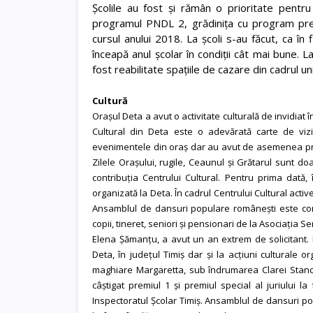
Școlile au fost și rămân o prioritate pentru
programul PNDL 2, grădinița cu program prelun
cursul anului 2018. La școli s-au făcut, ca în 
înceapă anul școlar în condiții cât mai bune. La
fost reabilitate spațiile de cazare din cadrul un
Cultură
Orașul Deta a avut o activitate culturală de invidiat î
Cultural din Deta este o adevărată carte de vizit
evenimentele din oraș dar au avut de asemenea preze
Zilele Orașului, rugile, Ceaunul și Grătarul sunt 
contribuția Centrului Cultural. Pentru prima dată
organizată la Deta. În cadrul Centrului Cultural act
Ansamblul de dansuri populare românești este cond
copii, tineret, seniori și pensionari de la Asociați
Elena Șămanțu, a avut un an extrem de solicitant. 
Deta, în județul Timiș dar și la acțiuni culturale 
maghiare Margaretta, sub îndrumarea Clarei Stanciu
câștigat premiul 1 și premiul special al juriului 
Inspectoratul Școlar Timiș. Ansamblul de dansuri p