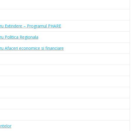
tru Extindere – Programul PHARE
u Politica Regionala
u Afaceri economice si financiare
intelor