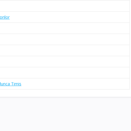
rilor
Munca Timis