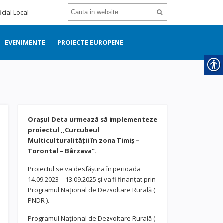
icial Local
EVENIMENTE
PROIECTE EUROPENE
Orașul Deta urmează să implementeze
proiectul ,,Curcubeul
Multiculturalității în zona Timiș –
Torontal – Bârzava”.
Proiectul se va desfășura în perioada
14.09.2023 – 13.09.2025 și va fi finanțat prin
Programul Național de Dezvoltare Rurală (
PNDR ).
Programul Național de Dezvoltare Rurală (