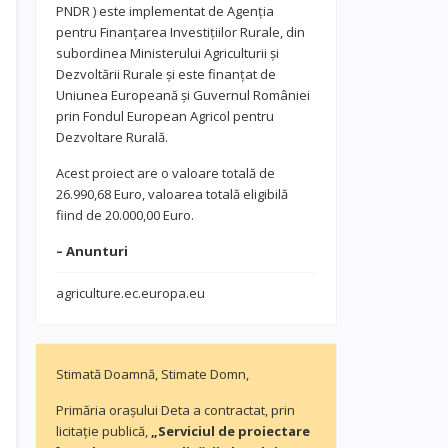
PNDR ) este implementat de Agenția
pentru Finanțarea Investițiilor Rurale, din
subordinea Ministerului Agriculturii și
Dezvoltării Rurale și este finanțat de
Uniunea Europeană și Guvernul României
prin Fondul European Agricol pentru
Dezvoltare Rurală.
Acest proiect are o valoare totală de
26.990,68 Euro, valoarea totală eligibilă
fiind de 20.000,00 Euro.
– Anunturi
agriculture.ec.europa.eu
Stimată Doamnă, Stimate Domn,
Primăria orașului Deta a contractat, prin
licitație publică,
„Serviciul de proiectare