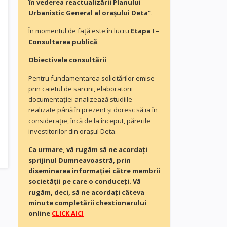
în vederea reactualizării Planului
Urbanistic General al orașului Deta”
.
În momentul de faţă este în lucru
Etapa I –
Consultarea publică
.
Obiectivele consultării
Pentru fundamentarea solicitărilor emise
prin caietul de sarcini, elaboratorii
documentaţiei analizează studiile
realizate până în prezent și doresc să ia în
consideraţie, încă de la început, părerile
investitorilor din orașul Deta.
Ca urmare, vă rugăm să ne acordaţi
sprijinul Dumneavoastră, prin
diseminarea informației către membrii
societății pe care o conduceți. Vă
rugăm, deci, să ne acordați câteva
minute completării chestionarului
online
CLICK AICI