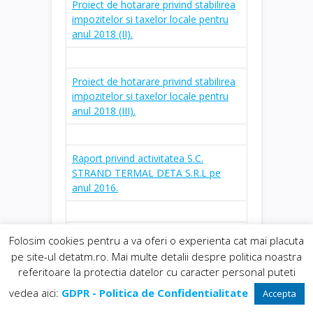
Proiect de hotarare privind stabilirea
impozitelor si taxelor locale pentru
anul 2018 (II).
Proiect de hotarare privind stabilirea
impozitelor si taxelor locale pentru
anul 2018 (III).
Raport privind activitatea S.C.
STRAND TERMAL DETA S.R.L pe
anul 2016.
Proiect de hotarare privind
Folosim cookies pentru a va oferi o experienta cat mai placuta
aprobarea bugetului de venituri si
pe site-ul detatm.ro. Mai multe detalii despre politica noastra
cheltuieli pe anul 2018.
referitoare la protectia datelor cu caracter personal puteti
vedea aici:
GDPR - Politica de Confidentialitate
Accepta
Lista obiectivelor de investitii pe anul