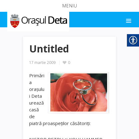
MENIU
Untitled
17 martie 2009
0
Primări
a
oraşulu
i Deta
urează
casă
de
piatră proaspeţilor căsătoriţi: