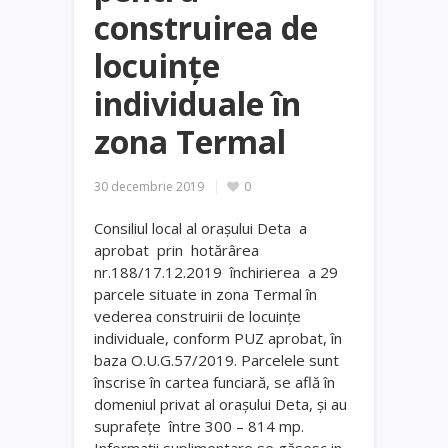
construirea de
locuințe
individuale în
zona Termal
30 decembrie 2019
0
Consiliul local al oraşului Deta a
aprobat prin hotărârea
nr.188/17.12.2019 închirierea a 29
parcele situate in zona Termal în
vederea construirii de locuinţe
individuale, conform PUZ aprobat, în
baza O.U.G.57/2019. Parcelele sunt
înscrise în cartea funciară, se află în
domeniul privat al oraşului Deta, şi au
suprafeţe între 300 – 814 mp.
Informaţii suplimentare se găsesc in