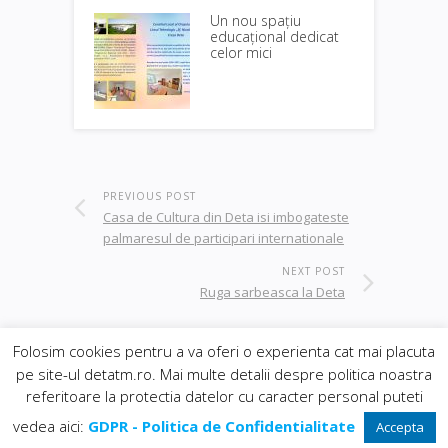
Un nou spațiu
educațional dedicat
celor mici
PREVIOUS POST
Casa de Cultura din Deta isi imbogateste
palmaresul de participari internationale
NEXT POST
Ruga sarbeasca la Deta
Folosim cookies pentru a va oferi o experienta cat mai placuta
pe site-ul detatm.ro. Mai multe detalii despre politica noastra
© 2019
Orasul Deta
| realizat de
DowMedia
|
referitoare la protectia datelor cu caracter personal puteti
gazduire Web BanatHost
Inapoi sus
vedea aici:
GDPR - Politica de Confidentialitate
Accepta