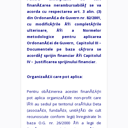
finanÅ£area nerambursabilÄƒ se va
acorda cu respectarea art. 3 alin. (3)
din OrdonanÅ£a de Guvern nr. 82/2001,
cu modificÄƒrile ÅŸi completÄƒrile
ulterioare, ÅŸi a Normelor
metodologice pentru aplicarea
OrdonanÅ£ei de Guvern, Capitolul III –
Documentele pe baza cÄƒrora se
acordÄƒ sprijin financiar ÅŸi Capitolul
IV – Justificarea sprijinului financiar.
OrganizaÅ£ii care pot aplica:
Pentru obÅ£inerea acestei finanÅ£Äƒri
pot aplica organizaÅ£iile non-profit care
îÅŸi au sediul pe teritoriul oraÅŸului Deta
(asociaÅ£ii, fundaÅ£ii, unitÄƒÅ£i de cult
recunoscute conform legii) înregistrate în
baza O.G. nr. 26/2000 ÅŸi a legii de