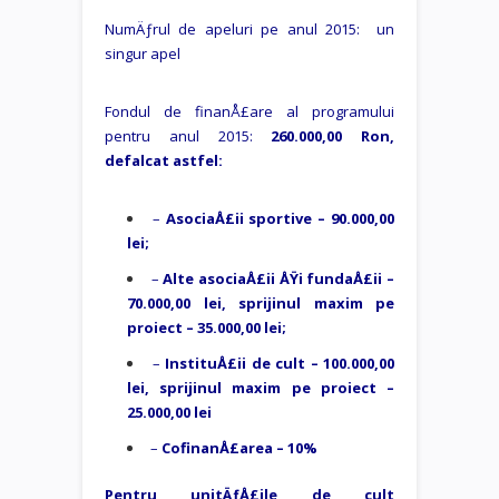
NumÄƒrul de apeluri pe anul 2015: un
singur apel
Fondul de finanÅ£are al programului
pentru anul 2015:
260.000,00 Ron,
defalcat astfel:
–
AsociaÅ£ii sportive – 90.000,00
lei;
–
Alte asociaÅ£ii ÅŸi fundaÅ£ii –
70.000,00 lei, sprijinul maxim pe
proiect – 35.000,00 lei;
–
InstituÅ£ii de cult – 100.000,00
lei, sprijinul maxim pe proiect –
25.000,00 lei
–
CofinanÅ£area – 10%
Pentru unitÄƒÅ£ile de cult