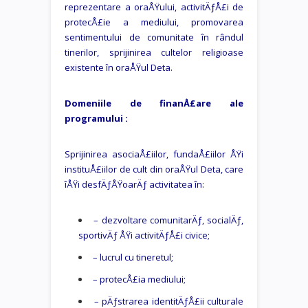
reprezentare a oraÅŸului, activitÄƒÅ£i de
protecÅ£ie a mediului, promovarea
sentimentului de comunitate în rândul
tinerilor, sprijinirea cultelor religioase
existente în oraÅŸul Deta.
Domeniile de finanÅ£are ale
programului :
Sprijinirea asociaÅ£iilor, fundaÅ£iilor ÅŸi
instituÅ£iilor de cult din oraÅŸul Deta, care
îÅŸi desfÄƒÅŸoarÄƒ activitatea în:
– dezvoltare comunitarÄƒ, socialÄƒ,
sportivÄƒ ÅŸi activitÄƒÅ£i civice;
– lucrul cu tineretul;
– protecÅ£ia mediului;
– pÄƒstrarea identitÄƒÅ£ii culturale