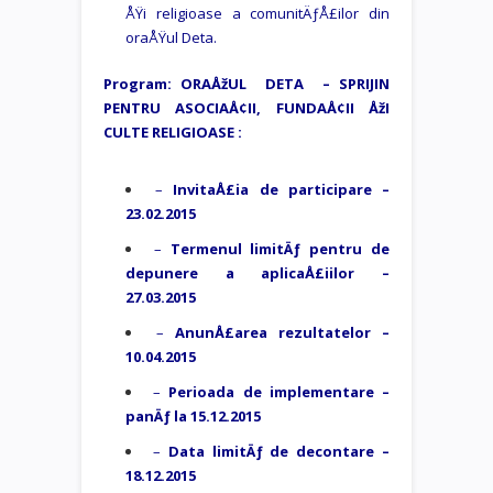
ÅŸi religioase a comunitÄƒÅ£ilor din
oraÅŸul Deta.
Program: ORAÅžUL DETA – SPRIJIN
PENTRU ASOCIAÅ¢II, FUNDAÅ¢II ÅžI
CULTE RELIGIOASE :
–
InvitaÅ£ia de participare –
23.02.2015
–
Termenul limitÄƒ pentru de
depunere a aplicaÅ£iilor –
27.03.2015
–
AnunÅ£area rezultatelor –
10.04.2015
–
Perioada de implementare –
panÄƒ la 15.12.2015
–
Data limitÄƒ de decontare –
18.12.2015