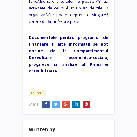
funcÅ£ionare a cultelor religioase ÅŸi au
activitate de cel puÅ£in un an de zile. O
organizaÅ£ie poate depune o singurÄƒ
cerere de finanÅ£are pe an.
Documentele pentru programul de
finantare si alte informatii se pot
obtine de la Compartimentul
Dezvoltare economico-sociala,
prognoze si analize al Primariei
orasului Deta.
Anunturi
Share:
Written by