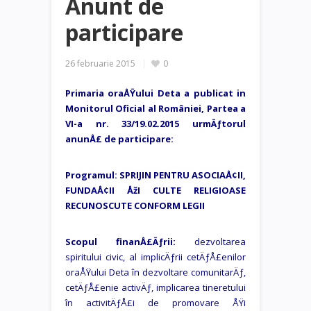
Anunt de
participare
26 februarie 2015
0
Primaria oraÅŸului Deta a publicat in
Monitorul Oficial al României, Partea a
VI-a nr. 33/19.02.2015 urmÄƒtorul
anunÅ£ de participare:
Programul: SPRIJIN PENTRU ASOCIAÅ¢II,
FUNDAÅ¢II ÅžI CULTE RELIGIOASE
RECUNOSCUTE CONFORM LEGII
Scopul finanÅ£Äƒrii:
dezvoltarea
spiritului civic, al implicÄƒrii cetÄƒÅ£enilor
oraÅŸului Deta în dezvoltare comunitarÄƒ,
cetÄƒÅ£enie activÄƒ, implicarea tineretului
în activitÄƒÅ£i de promovare ÅŸi