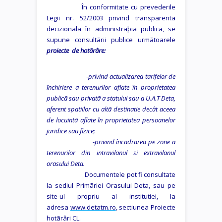
În conformitate cu prevederile
Legii nr. 52/2003 privind transparenta
decizionalã în administraþia publicã, se
supune consultãrii publice urmãtoarele
proiecte de hotãrâre:
-privind
actualizarea tarifelor de
închiriere a terenurilor aflate în proprietatea
publicã sau privatã a statului sau a U.A.T Deta,
aferent spatiilor cu altã destinatie decât aceea
de locuintã aflate în proprietatea persoanelor
juridice sau fizice
;
-privind încadrarea pe zone a
terenurilor din intravilanul si extravilanul
orasului Deta.
Documentele pot fi consultate
la sediul Primãriei Orasului Deta, sau pe
site-ul propriu al institutiei, la
adresa
www.detatm.ro
, sectiunea Proiecte
hotãrâri CL.