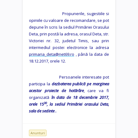
Propunerile, sugestiile si
opiniile cu valoare de recomandare, se pot
depune în scris la sediul Primãriei Orasului
Deta, prin postã la adresa, orasul Deta, str.
Victoriei nr. 32, judetul Timis, sau prin
intermediul postei electronice la adresa
primaria_deta@net69.ro
, pânã la data de
18.12.2017, orele 12.
Persoanele interesate pot
participa la
dezbaterea publicã pe marginea
acestor proiecte de hotãrâre
, care va fi
organizatã
în data de 18 decembrie 2017,
30
orele 15
, la sediul Primãriei orasului Deta,
sala de sedinte .
Anunturi