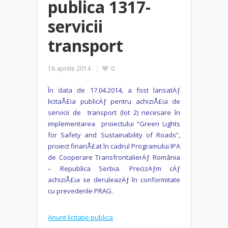
publica 1317-
servicii
transport
16 aprilie 2014
0
În data de 17.04.2014, a fost lansatÄƒ
licitaÅ£ia publicÄƒ pentru achiziÅ£ia de
servicii de transport (lot 2) necesare în
implementarea proiectului “Green Lights
for Safety and Sustainability of Roads”,
proiect finanÅ£at în cadrul Programului IPA
de Cooperare TransfrontalierÄƒ România
– Republica Serbia. PrecizÄƒm cÄƒ
achiziÅ£ia se deruleazÄƒ în conformitate
cu prevederile PRAG.
Anunt licitatie publica