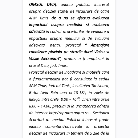
ORASUL DETA,
anunta publicul interesat
asupra deciziei etapei de incadrare de catre
APM Timis
de
a nu se efectua evaluarea
impactului asupra mediului si evaluarea
adecvata
in cadrul procedurilor de evaluare a
impactului asupra mediului si de evaluare
adecvata, pentru proiectul
“
Amenajare
canalizare pluvial
a pe strazile Aurel Vlaicu si
Vasile Alecsandri
“
,
propus a fi amplasat in
orasul Deta, jud. Timis.
Proiectul deciziei de incadrare si motivele care
o fundamenteaza pot fi consultate la sediul
APM Timis, judetul Timis, localitatea Timisoara,
B-dul Liviu Rebreanu nr.18-18A, in zilele de
30
luni-joi intre orele 8.00 – 16
, vineri intre orele
8.00 – 14.00, precum si la urmãtoarea adresa
de internet http://apmtm.anpm.ro – Sectiunea
Acorduri de mediu. Publicul interesat poate
inainta comentarii/observatii la proiectul
deciziei de incadrare in termen de 5 zile de la