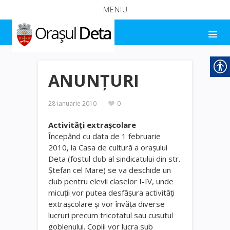
MENIU
ANUNŢURI
28 ianuarie 2010
0
Activităţi extraşcolare
Începând cu data de 1 februarie
2010, la Casa de cultură a oraşului
Deta (fostul club al sindicatului din str.
Ştefan cel Mare) se va deschide un
club pentru elevii claselor I-IV, unde
micuţii vor putea desfăşura activităţi
extraşcolare şi vor învăţa diverse
lucruri precum tricotatul sau cusutul
goblenului. Copiii vor lucra sub