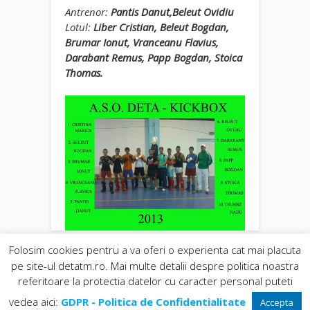
Antrenor:
Pantis Danut,Beleut Ovidiu
Lotul:
Liber Cristian, Beleut Bogdan,
Brumar Ionut, Vranceanu Flavius,
Darabant Remus, Papp Bogdan, Stoica
Thomas.
Folosim cookies pentru a va oferi o experienta cat mai placuta
pe site-ul detatm.ro. Mai multe detalii despre politica noastra
© 2019
Orasul Deta
| realizat de
DowMedia
|
referitoare la protectia datelor cu caracter personal puteti
gazduire Web BanatHost
Inapoi sus
vedea aici:
GDPR - Politica de Confidentialitate
Accepta