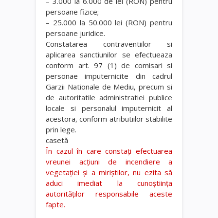
– 3.000 la 6.000 de lei (RON) pentru
persoane fizice;
– 25.000 la 50.000 lei (RON) pentru
persoane juridice.
Constatarea contraventiilor si
aplicarea sanctiunilor se efectueaza
conform art. 97 (1) de comisari si
personae imputernicite din cadrul
Garzii Nationale de Mediu, precum si
de autoritatile administratiei publice
locale si personalul imputernicit al
acestora, conform atributiilor stabilite
prin lege.
casetă
În cazul în care constaţi efectuarea
vreunei acţiuni de incendiere a
vegetaţiei şi a miriştilor, nu ezita să
aduci imediat la cunoştiinţa
autorităţilor responsabile aceste
fapte.