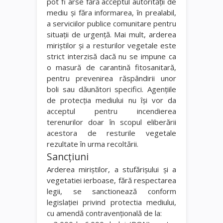
pot fi arse fără acceptul autorităţii de
mediu şi făra informarea, în prealabil,
a serviciilor publice comunitare pentru
situaţii de urgenţă. Mai mult, arderea
miriştilor şi a resturilor vegetale este
strict interzisă dacă nu se impune ca
o masură de carantină fitosanitară,
pentru prevenirea răspândirii unor
boli sau dăunători specifici. Agenţiile
de protecţia mediului nu îşi vor da
acceptul pentru incendierea
terenurilor doar în scopul eliberării
acestora de resturile vegetale
rezultate în urma recoltării.
Sancţiuni
Arderea miriştilor, a stufărişului şi a
vegetatiei ierboase, fără respectarea
legii, se sanctionează conform
legislaţiei privind protectia mediului,
cu amendă contravenţională de la: