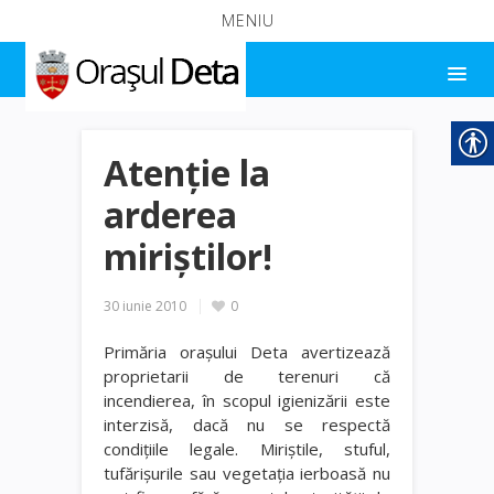
MENIU
Atenţie la
arderea
miriştilor!
30 iunie 2010
0
Primăria oraşului Deta avertizează
proprietarii de terenuri că
incendierea, în scopul igienizării este
interzisă, dacă nu se respectă
condiţiile legale. Miriştile, stuful,
tufărişurile sau vegetaţia ierboasă nu