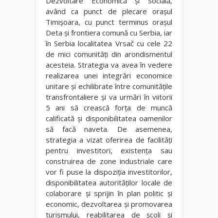
Dezvoltare Economică şi Socială,
având ca punct de plecare oraşul
Timişoara, cu punct terminus oraşul
Deta şi frontiera comună cu Serbia, iar
în Serbia localitatea Vrsač cu cele 22
de mici comunităţi din arondismentul
acesteia. Strategia va avea în vedere
realizarea unei integrări economice
unitare şi echilibrate între comunităţile
transfrontaliere şi va urmări în viitorii
5 ani să crească forţa de muncă
calificată şi disponibilitatea oamenilor
să facă naveta. De asemenea,
strategia a vizat oferirea de facilităţi
pentru investitori, existenţa sau
construirea de zone industriale care
vor fi puse la dispoziţia investitorilor,
disponibilitatea autorităţilor locale de
colaborare şi sprijin în plan politic şi
economic, dezvoltarea şi promovarea
turismului, reabilitarea de şcoli şi