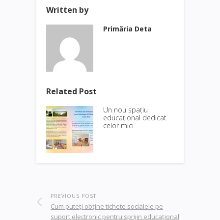
Written by
Primăria Deta
Related Post
Un nou spațiu
educațional dedicat
celor mici
PREVIOUS POST
Cum puteți obține tichete socialele pe
suport electronic pentru sprijin educațional