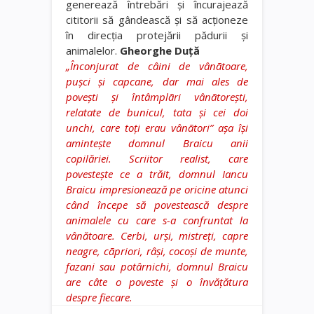
generează întrebări şi încurajează
cititorii să gândească şi să acţioneze
în direcţia protejării pădurii şi
animalelor.
Gheorghe Duţă
„Înconjurat de câini de vânãtoare,
puşci şi capcane, dar mai ales de
poveşti şi întâmplãri vânãtoreşti,
relatate de bunicul, tata şi cei doi
unchi, care toţi erau vânãtori” aşa îşi
aminteşte domnul Braicu anii
copilăriei. Scriitor realist, care
povesteşte ce a trăit, domnul Iancu
Braicu impresionează pe oricine atunci
când începe să povestească despre
animalele cu care s-a confruntat la
vânătoare. Cerbi, urşi, mistreţi, capre
neagre, cãpriori, râşi, cocoşi de munte,
fazani sau potârnichi, domnul Braicu
are câte o poveste şi o învăţătura
despre fiecare.