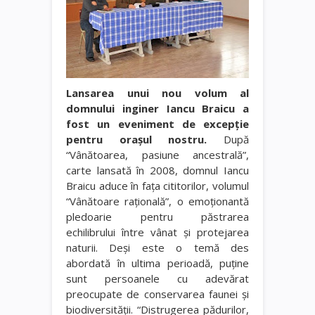
Lansarea unui nou volum al
domnului inginer Iancu Braicu a
fost un eveniment de excepţie
pentru oraşul nostru.
După
“Vânătoarea, pasiune ancestrală”,
carte lansată în 2008, domnul Iancu
Braicu aduce în faţa cititorilor, volumul
“Vânătoare raţională”, o emoţionantă
pledoarie pentru păstrarea
echilibrului între vânat şi protejarea
naturii. Deşi este o temă des
abordată în ultima perioadă, puţine
sunt persoanele cu adevărat
preocupate de conservarea faunei şi
biodiversităţii. “Distrugerea pădurilor,