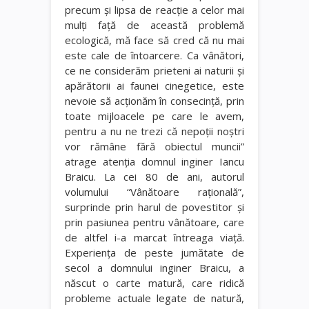
precum şi lipsa de reacţie a celor mai
mulţi faţă de această problemă
ecologică, mă face să cred că nu mai
este cale de întoarcere. Ca vânători,
ce ne considerăm prieteni ai naturii şi
apărătorii ai faunei cinegetice, este
nevoie să acţionăm în consecinţă, prin
toate mijloacele pe care le avem,
pentru a nu ne trezi că nepoţii noştri
vor rămâne fără obiectul muncii”
atrage atenţia domnul inginer Iancu
Braicu. La cei 80 de ani, autorul
volumului “Vânătoare raţională”,
surprinde prin harul de povestitor şi
prin pasiunea pentru vânătoare, care
de altfel i-a marcat întreaga viaţă.
Experienţa de peste jumătate de
secol a domnului inginer Braicu, a
născut o carte matură, care ridică
probleme actuale legate de natură,