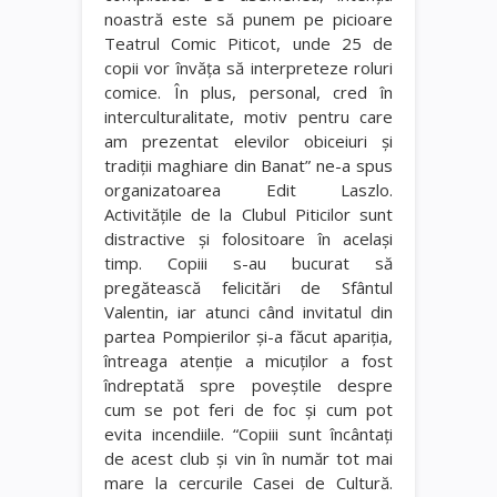
noastră este să punem pe picioare
Teatrul Comic Piticot, unde 25 de
copii vor învăţa să interpreteze roluri
comice. În plus, personal, cred în
interculturalitate, motiv pentru care
am prezentat elevilor obiceiuri şi
tradiţii maghiare din Banat” ne-a spus
organizatoarea Edit Laszlo.
Activităţile de la Clubul Piticilor sunt
distractive şi folositoare în acelaşi
timp. Copiii s-au bucurat să
pregătească felicitări de Sfântul
Valentin, iar atunci când invitatul din
partea Pompierilor şi-a făcut apariţia,
întreaga atenţie a micuţilor a fost
îndreptată spre poveştile despre
cum se pot feri de foc şi cum pot
evita incendiile. “Copiii sunt încântaţi
de acest club şi vin în număr tot mai
mare la cercurile Casei de Cultură.