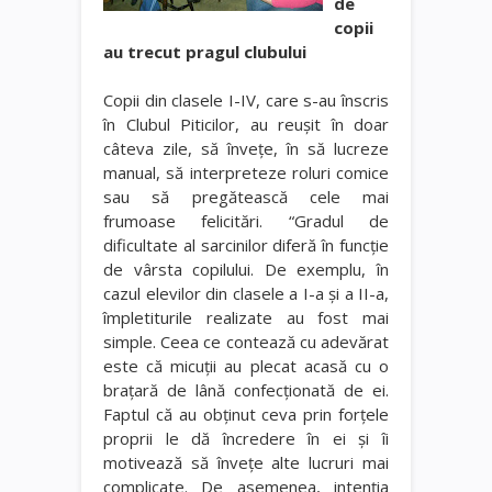
de
copii
au trecut pragul clubului
Copii din clasele I-IV, care s-au înscris
în Clubul Piticilor, au reuşit în doar
câteva zile, să înveţe, în să lucreze
manual, să interpreteze roluri comice
sau să pregătească cele mai
frumoase felicitări. “Gradul de
dificultate al sarcinilor diferă în funcţie
de vârsta copilului. De exemplu, în
cazul elevilor din clasele a I-a şi a II-a,
împletiturile realizate au fost mai
simple. Ceea ce contează cu adevărat
este că micuţii au plecat acasă cu o
braţară de lână confecţionată de ei.
Faptul că au obţinut ceva prin forţele
proprii le dă încredere în ei şi îi
motivează să înveţe alte lucruri mai
complicate. De asemenea, intenţia