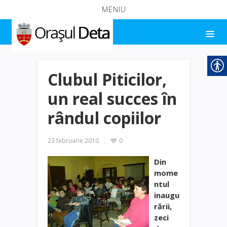
MENIU
Clubul Piticilor,
un real succes în
rândul copiilor
23 februarie 2010
0
Din
mome
ntul
inaugu
rării,
zeci