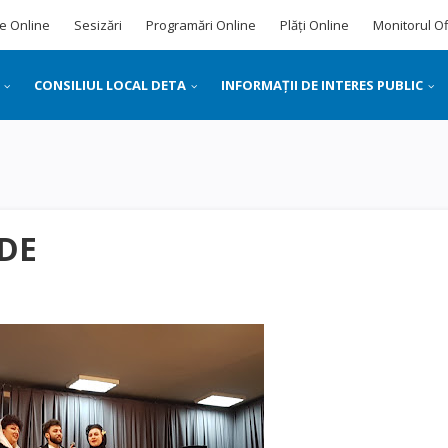
e Online
Sesizări
Programări Online
Plăți Online
Monitorul Of
CONSILIUL LOCAL DETA
INFORMAȚII DE INTERES PUBLIC
DE