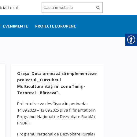
icial Local
EVENIMENTE
PROIECTE EUROPENE
Orașul Deta urmează să implementeze
proiectul ,,Curcubeul
Multiculturalității în zona Timiș –
Torontal – Bârzava”.
Proiectul se va desfășura în perioada
14.09.2023 – 13.09.2025 și va fi finanțat prin
Programul Național de Dezvoltare Rurală (
PNDR ).
Programul Național de Dezvoltare Rurală (