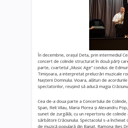
În decembrie, orașul Deta, prin intermediul Ce
concert de colinde structurat în două părţi care
parte, cvartetul „Music Age” condus de Edmund
Timişoara, a interpretat prelucrări muzicale ro
Naşterii Domnului. Vioara, alături de acordurile 
spectatorilor, reuşind să aducă magia Crăciunul
Cea de-a doua parte a Concertului de Colinde, 
Span, Reli Vilau, Maria Florea şi Alexandru Pop, 
sunet de zurgălăi, cu un repertoriu de colinde a
sărbătorii Crăciunului. Spectacolul s-a încheiat
de muzică populară din Banat, Ramona Ilieş Dră