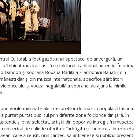
ntrul Cultural, a fost gazda unui spectacol de anvergură, un
 a îmbinat muzica clasică cu folclorul tradiţional autentic. În prima
 Dandoti şi soprana Roxana Bădilă a Filarmonicii Banatul din
mâneşti dar şi din muzica internaţională, specifice sărbătorii
violoncelului și vocea inegalabilă a sopranei au ajuns la inimile
ui.
prin vocile minunate ale interpreţilor de muzică populară Iustina
a purtat purtat publicul prin diferite zone folclorice din ţară. În
utentic și bine selectat, artiștii din popor au întregit frumusețea
 cu un recital de colinde oferit de îndrăgita şi cunoscuta interpreta
gan, care a reuşit, prin cântec, să antreneze şi publicul prezent.