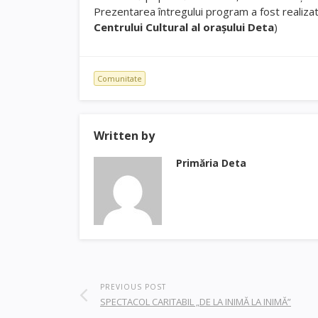
Prezentarea întregului program a fost realiza
Centrului Cultural al oraşului Deta
)
Comunitate
Written by
Primăria Deta
PREVIOUS POST
SPECTACOL CARITABIL „DE LA INIMĂ LA INIMĂ”