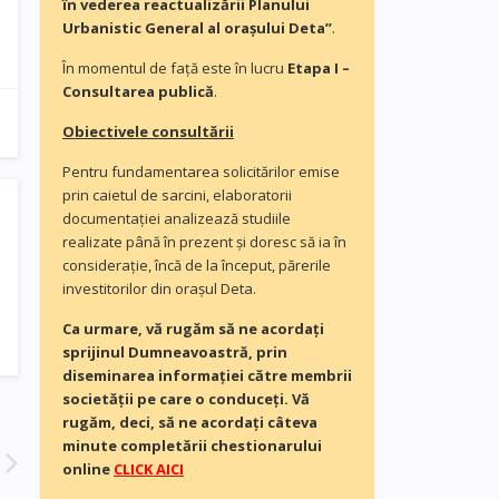
în vederea reactualizării Planului
Urbanistic General al orașului Deta”
.
În momentul de faţă este în lucru
Etapa I –
Consultarea publică
.
Obiectivele consultării
Pentru fundamentarea solicitărilor emise
prin caietul de sarcini, elaboratorii
documentaţiei analizează studiile
realizate până în prezent și doresc să ia în
consideraţie, încă de la început, părerile
investitorilor din orașul Deta.
Ca urmare, vă rugăm să ne acordaţi
sprijinul Dumneavoastră, prin
diseminarea informației către membrii
societății pe care o conduceți. Vă
rugăm, deci, să ne acordați câteva
minute completării chestionarului
online
CLICK AICI