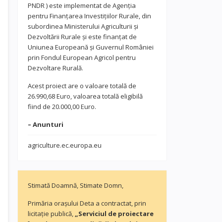
PNDR ) este implementat de Agenția
pentru Finanțarea Investițiilor Rurale, din
subordinea Ministerului Agriculturii și
Dezvoltării Rurale și este finanțat de
Uniunea Europeană și Guvernul României
prin Fondul European Agricol pentru
Dezvoltare Rurală.
Acest proiect are o valoare totală de
26.990,68 Euro, valoarea totală eligibilă
fiind de 20.000,00 Euro.
– Anunturi
agriculture.ec.europa.eu
Stimată Doamnă, Stimate Domn,
Primăria orașului Deta a contractat, prin
licitație publică,
„Serviciul de proiectare