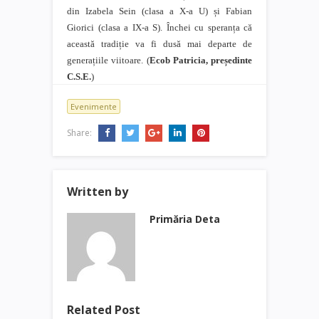
din Izabela Sein (clasa a X-a U) și Fabian
Giorici (clasa a IX-a S). Închei cu speranța că
această tradiție va fi dusă mai departe de
generațiile viitoare. (
Ecob Patricia, președinte
C.S.E.
)
Evenimente
Share:
Written by
Primăria Deta
Related Post