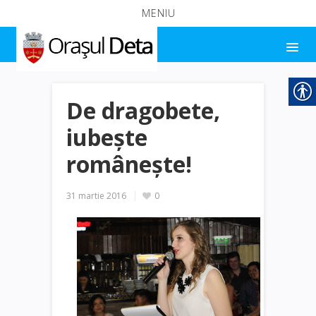
MENIU
De dragobete,
iubește
românește!
31 martie 2016
0