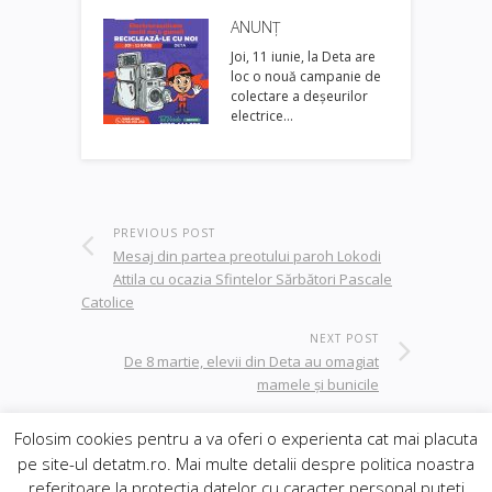
ANUNȚ
Joi, 11 iunie, la Deta are
loc o nouă campanie de
colectare a deșeurilor
electrice…
PREVIOUS POST
Mesaj din partea preotului paroh Lokodi
Attila cu ocazia Sfintelor Sărbători Pascale
Catolice
NEXT POST
De 8 martie, elevii din Deta au omagiat
mamele și bunicile
Folosim cookies pentru a va oferi o experienta cat mai placuta
pe site-ul detatm.ro. Mai multe detalii despre politica noastra
© 2019
Orasul Deta
| realizat de
DowMedia
|
referitoare la protectia datelor cu caracter personal puteti