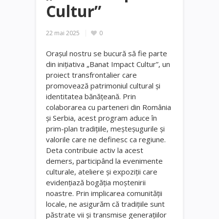
Cultur”
22 mai 2025
0
Orașul nostru se bucură să fie parte
din inițiativa „Banat Impact Cultur”, un
proiect transfrontalier care
promovează patrimoniul cultural și
identitatea bănățeană. Prin
colaborarea cu parteneri din România
și Serbia, acest program aduce în
prim-plan tradițiile, meșteșugurile și
valorile care ne definesc ca regiune.
Deta contribuie activ la acest
demers, participând la evenimente
culturale, ateliere și expoziții care
evidențiază bogăția moștenirii
noastre. Prin implicarea comunității
locale, ne asigurăm că tradițiile sunt
păstrate vii și transmise generațiilor