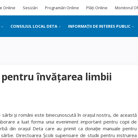
e Online
Sesizări
Programări Online
Plăți Online
Monitorul Of
CONSILIUL LOCAL DETA
INFORMAȚII DE INTERES PUBLIC
pentru învăţarea limbii
e sârbi şi români este binecunoscută în oraşul nostru, de această
aborare a luat forma unui eveniment important pentru copii de
sârbă din oraşul Deta care au primit ca donaţie manuale pentru
i sârbe. Directoarea Şcolii superioare de studii pentru instruirea