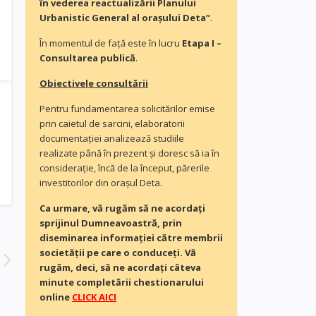
în vederea reactualizării Planului
Urbanistic General al orașului Deta”
.
În momentul de faţă este în lucru
Etapa I –
Consultarea publică
.
Obiectivele consultării
Pentru fundamentarea solicitărilor emise
prin caietul de sarcini, elaboratorii
documentaţiei analizează studiile
realizate până în prezent și doresc să ia în
consideraţie, încă de la început, părerile
investitorilor din orașul Deta.
Ca urmare, vă rugăm să ne acordaţi
sprijinul Dumneavoastră, prin
diseminarea informației către membrii
societății pe care o conduceți. Vă
rugăm, deci, să ne acordați câteva
minute completării chestionarului
online
CLICK AICI