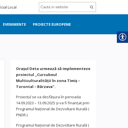
icial Local
EVENIMENTE
PROIECTE EUROPENE
Orașul Deta urmează să implementeze
proiectul ,,Curcubeul
Multiculturalității în zona Timiș –
Torontal – Bârzava”.
Proiectul se va desfășura în perioada
14.09.2023 – 13.09.2025 și va fi finanțat prin
Programul Național de Dezvoltare Rurală (
PNDR ).
Programul Național de Dezvoltare Rurală (