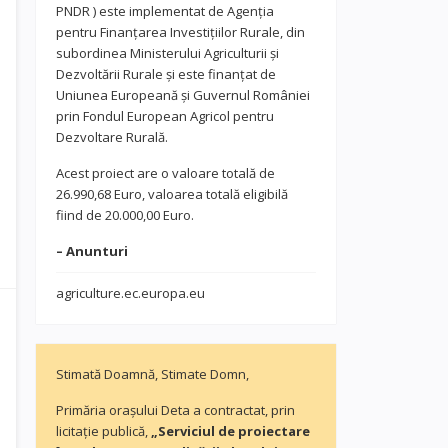
PNDR ) este implementat de Agenția
pentru Finanțarea Investițiilor Rurale, din
subordinea Ministerului Agriculturii și
Dezvoltării Rurale și este finanțat de
Uniunea Europeană și Guvernul României
prin Fondul European Agricol pentru
Dezvoltare Rurală.
Acest proiect are o valoare totală de
26.990,68 Euro, valoarea totală eligibilă
fiind de 20.000,00 Euro.
– Anunturi
agriculture.ec.europa.eu
Stimată Doamnă, Stimate Domn,
Primăria orașului Deta a contractat, prin
licitație publică,
„Serviciul de proiectare