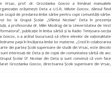
din Vrsac, prof. dr. Grozdanka Goicov a înmânat manualele
rganizaţiei orăşeneşti Deta a U.S.R, Milutin Goicov, dânsul fiind
e ocupă de predarea limbii sârbe pentru copii comunităţii sârbe.
vut loc la Grupul Şcolar „Sfântul Nicolae” Deta în prezenţa
ituţii, a profesorului dr. Milin Miodrag de la Universitatea de Vest
nformatorul”, publicaţie în limba sârbă şi la Radio Timişoara-secţia
a Goicov, s-a arătat bucuroasă să ofere elevilor de naţionalitate
ndrume paşii în învăţarea limbii lor materne. „Cred în colaborarea
carte din partea Şcolii superioare de studii din Vrsac, este dincolo
sunt interesaţi de Deta şi de copiii din comunitatea sârbă de aici.
 Grupul Şcolar Sf. Nicolae din Deta şi sunt convinsă că vom face
clarat Grozdanka Goicov, directoarea Şcolii superioare din Vrsac,