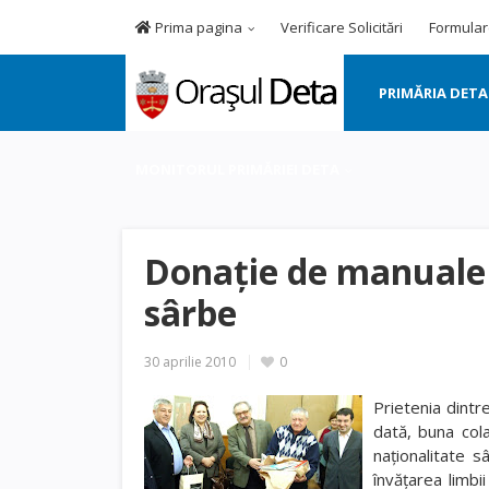
Prima pagina
Verificare Solicitări
Formular
PRIMĂRIA DETA
MONITORUL PRIMĂRIEI DETA
Donaţie de manuale 
sârbe
30 aprilie 2010
0
Prietenia dintr
dată, buna col
naţionalitate 
învăţarea limbi