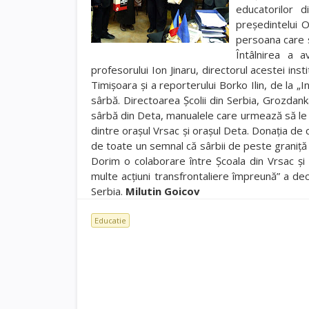
educatorilor 
preşedintelui O
persoana care s
Întâlnirea a a
profesorului Ion Jinaru, directorul acestei inst
Timişoara şi a reporterului Borko Ilin, de la „I
sârbă. Directoarea Şcolii din Serbia, Grozdank
sârbă din Deta, manualele care urmează să le î
dintre oraşul Vrsac şi oraşul Deta. Donaţia de 
de toate un semnal că sârbii de peste graniţă 
Dorim o colaborare între Şcoala din Vrsac şi
multe acţiuni transfrontaliere împreună” a de
Serbia.
Milutin Goicov
Educatie