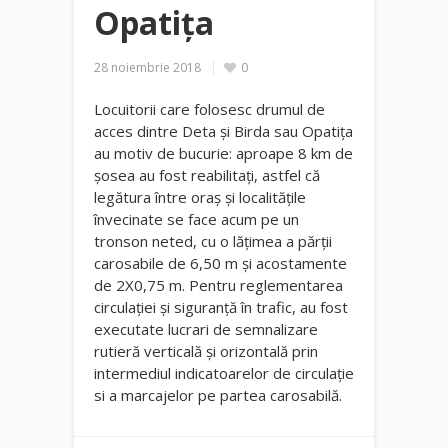
Opatița
28 noiembrie 2018
0
Locuitorii care folosesc drumul de
acces dintre Deta și Birda sau Opatița
au motiv de bucurie: aproape 8 km de
șosea au fost reabilitați, astfel că
legătura între oraș și localitățile
învecinate se face acum pe un
tronson neted, cu o lățimea a părții
carosabile de 6,50 m și acostamente
de 2X0,75 m. Pentru reglementarea
circulației și siguranță în trafic, au fost
executate lucrari de semnalizare
rutieră verticală și orizontală prin
intermediul indicatoarelor de circulație
si a marcajelor pe partea carosabilă.