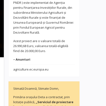
PNDR ) este implementat de Agenția
pentru Finanțarea Investițiilor Rurale, din
subordinea Ministerului Agriculturii și
Dezvoltării Rurale și este finanțat de
Uniunea Europeană și Guvernul României
prin Fondul European Agricol pentru
Dezvoltare Rurală.
Acest proiect are o valoare totală de
26.990,68 Euro, valoarea totală eligibilă
fiind de 20.000,00 Euro.
– Anunturi
agriculture.ec.europa.eu
Stimată Doamnă, Stimate Domn,
Primăria orașului Deta a contractat, prin
licitație publică,
„Serviciul de proiectare