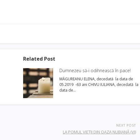
Related Post
Dumnezeu să-i odihnească în pace!
MĂGUREANU ELENA, decedată la data de
05.2019 -63 ani CHIVU IULIANA, decedată la
data de…
NEXT POST
LA POMUL VIEȚII DIN OAZA NUBIANĂ (VI)