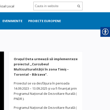
icial Local
EVENIMENTE
PROIECTE EUROPENE
Orașul Deta urmează să implementeze
proiectul ,,Curcubeul
Multiculturalității în zona Timiș –
Torontal – Bârzava”.
Proiectul se va desfășura în perioada
14.09.2023 – 13.09.2025 și va fi finanțat prin
Programul Național de Dezvoltare Rurală (
PNDR ).
Programul Național de Dezvoltare Rurală (