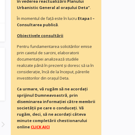
în vederea reactualizării Planului
Urbanistic General al orașului Deta”
.
În momentul de faţă este în lucru
Etapa I –
Consultarea publică
.
Obiectivele consultării
Pentru fundamentarea solicitărilor emise
prin caietul de sarcini, elaboratorii
documentaţiei analizează studiile
realizate până în prezent și doresc să ia în
consideraţie, încă de la început, părerile
investitorilor din orașul Deta.
Ca urmare, vă rugăm să ne acordaţi
sprijinul Dumneavoastră, prin
diseminarea informației către membrii
societății pe care o conduceți. Vă
rugăm, deci, să ne acordați câteva
minute completării chestionarului
online
CLICK AICI