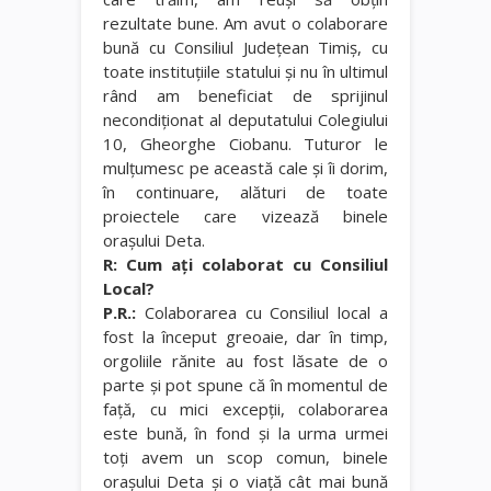
rezultate bune. Am avut o colaborare
bună cu Consiliul Judeţean Timiş, cu
toate instituţiile statului şi nu în ultimul
rând am beneficiat de sprijinul
necondiţionat al deputatului Colegiului
10, Gheorghe Ciobanu. Tuturor le
mulţumesc pe această cale şi îi dorim,
în continuare, alături de toate
proiectele care vizează binele
oraşului Deta.
R: Cum aţi colaborat cu Consiliul
Local?
P.R.:
Colaborarea cu Consiliul local a
fost la început greoaie, dar în timp,
orgoliile rănite au fost lăsate de o
parte şi pot spune că în momentul de
faţă, cu mici excepţii, colaborarea
este bună, în fond şi la urma urmei
toţi avem un scop comun, binele
oraşului Deta şi o viaţă cât mai bună