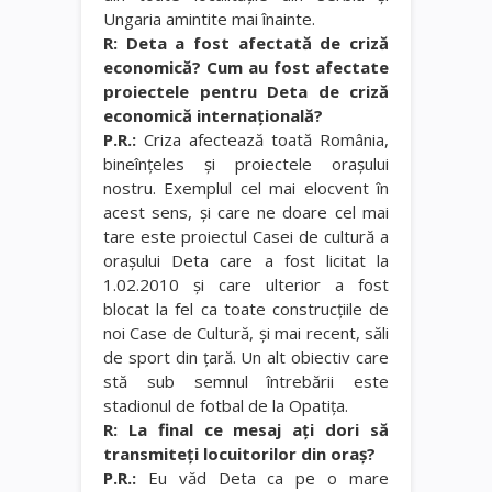
Ungaria amintite mai înainte.
R: Deta a fost afectată de criză
economică? Cum au fost afectate
proiectele pentru Deta de criză
economică internaţională?
P.R.:
Criza afectează toată România,
bineînţeles şi proiectele oraşului
nostru. Exemplul cel mai elocvent în
acest sens, şi care ne doare cel mai
tare este proiectul Casei de cultură a
oraşului Deta care a fost licitat la
1.02.2010 şi care ulterior a fost
blocat la fel ca toate construcţiile de
noi Case de Cultură, şi mai recent, săli
de sport din ţară. Un alt obiectiv care
stă sub semnul întrebării este
stadionul de fotbal de la Opatiţa.
R: La final ce mesaj aţi dori să
transmiteţi locuitorilor din oraş?
P.R.:
Eu văd Deta ca pe o mare