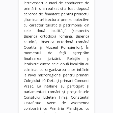
întrevederi la nivel de conducere de
primării, s-a realizat şi a fost depusă
cererea de finanţare pentru proiectul
„Iluminat arhitectural pentru obiective
cu caracter turistic şi patrimonial din
cele două localităţi” (respectiv
Biserica ortodoxă română, Biserica
catolică, Biserica ortodoxă română
Opatiţa şi Muzeul Pompierilor). În
momentul de faţă aşteptăm
finalizarea jurizării. Relaţiile şi
întâlnirile dintre cele două localităţi au
culminat cu organizarea unor întâlniri
la nivel microregional pentru primarii
Colegiului 10 Deta şi primarii Comunei
Vrsac. La întâlnire au participat şi
parlamentari români şi preşedintele
Consiliului Judeţen Timiş, Constantin
Ostaficiuc. Avem de asemenea
colaborări cu Primăria Plandişte, cu