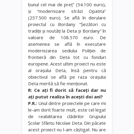
bunul cel mai de preţ” (54.100 euro),
şi “modernizare străzi Opatita”
(237.500 euro). Se află în derulare
proiectul cu Bordany “Şezători cu
tradiţii şi noutăţi la Deta şi Bordany” în
valoare de 108.570 euro. De
asemenea se află în executare
modernizarea sediului Poliţiei de
frontieră din Deta tot cu fonduri
europene. Acest ultim proiect nu este
al oraşului Deta, însă pentru că
obiectivul se află pe raza oraşului
Deta merită să fie menţionat.
R: Ce aţi fi dorit să faceţi dar nu
aţi putut realiza în aceşti doi ani?
P.R.:
Unul dintre proiectele pe care mi
le-am dorit foarte mult, este cel legat
de reabilitarea clădirilor Grupului
Şcolar Sfântu Nicolae Deta. Din păcate
acest proiect nu l-am câştigat. Nu are