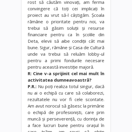
rost să căutăm vinovaţi, am ferma
convingere că toţi cei implicaţi în
proiect au vrut să-l câştigăm. Şcoala
rămâne o prioritate pentru noi, va
trebui să găsim soluţii şi resurse
financiare pentru ca în şcolile din
Deta, elevii să aibe condiţii cât mai
bune. Sigur, rămâne şi Casa de Cultură
unde va trebui să reluăm lobby-ul
pentru a primi fondurile necesare
pentru această investiţie majoră.
R: Cine v-a sprijinit cel mai mult în
activitatea dumneavoastră?
P.R.:
Nu poţi realiza totul singur, dacă
nu ai o echipă cu care să colaborezi,
rezultatele nu vor fi cele scontate.
Am avut norocul să găsesc la primărie
o echipă de profesionişti, care prin
muncă şi perseverenţă, cu dorinţa de
a face lucruri bune pentru oraşul în
care trăim, am reuşi să obţin