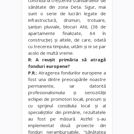
contribui la creşterea standardelor de
sănătate din zona Deta. Sigur, mai
sunt o serie de lucrări legate de
infrastructură, drumuri, trotuare,
şanţuri pluviale, blocuri ANL (38 de
apartamente finalizate, 64 în
construcţie) şi altele, de care, odată
cu trecerea timpului, uităm şi ni se par
acolo de multă vreme.
R: A reuşit primăria să atragă
fonduri europene?
P.R.:
Atragerea fondurilor europene a
fost una dintre preocupările noastre
permanente, iar datorită
profesionalismului şi seriozităţii
echipei de promotori locali, precum şi
cu sprijinul consiliului local şi al
specialiştilor din primărie, rezultatele
au fost pe măsură. Astfel s-au
implementat două proiecte din
fonduri nerambursabile, “sănătatea