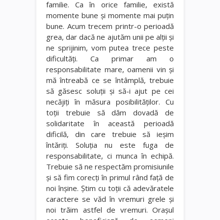
familie. Ca în orice familie, există
momente bune şi momente mai puţin
bune. Acum trecem printr-o perioadă
grea, dar dacă ne ajutăm unii pe alţii şi
ne sprijinim, vom putea trece peste
dificultăţi. Ca primar am o
responsabilitate mare, oamenii vin şi
mă întreabă ce se întâmplă, trebuie
să găsesc soluţii şi să-i ajut pe cei
necăjiţi în măsura posibilităţilor. Cu
toţii trebuie să dăm dovadă de
solidaritate în această perioadă
dificilă, din care trebuie să ieşim
întăriţi. Soluţia nu este fuga de
responsabilitate, ci munca în echipă.
Trebuie să ne respectăm promisiunile
şi să fim corecţi în primul rând faţă de
noi înşine. Ştim cu toţii că adevăratele
caractere se văd în vremuri grele şi
noi trăim astfel de vremuri. Oraşul