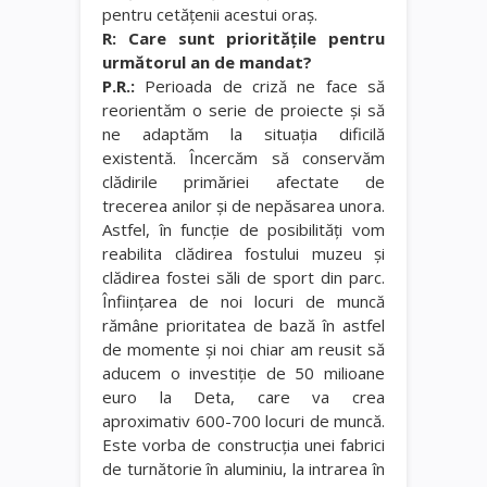
pentru cetăţenii acestui oraş.
R: Care sunt priorităţile pentru
următorul an de mandat?
P.R.:
Perioada de criză ne face să
reorientăm o serie de proiecte şi să
ne adaptăm la situaţia dificilă
existentă. Încercăm să conservăm
clădirile primăriei afectate de
trecerea anilor şi de nepăsarea unora.
Astfel, în funcţie de posibilităţi vom
reabilita clădirea fostului muzeu şi
clădirea fostei săli de sport din parc.
Înfiinţarea de noi locuri de muncă
rămâne prioritatea de bază în astfel
de momente şi noi chiar am reusit să
aducem o investiţie de 50 milioane
euro la Deta, care va crea
aproximativ 600-700 locuri de muncă.
Este vorba de construcţia unei fabrici
de turnătorie în aluminiu, la intrarea în