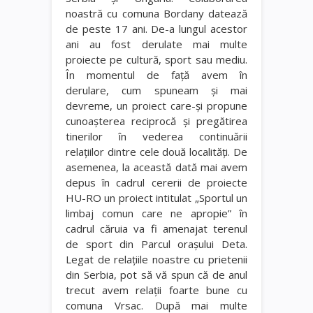
noastră cu comuna Bordany datează
de peste 17 ani. De-a lungul acestor
ani au fost derulate mai multe
proiecte pe cultură, sport sau mediu.
În momentul de faţă avem în
derulare, cum spuneam şi mai
devreme, un proiect care-şi propune
cunoaşterea reciprocă şi pregătirea
tinerilor în vederea continuării
relaţiilor dintre cele două localităţi. De
asemenea, la această dată mai avem
depus în cadrul cererii de proiecte
HU-RO un proiect intitulat „Sportul un
limbaj comun care ne apropie” în
cadrul căruia va fi amenajat terenul
de sport din Parcul oraşului Deta.
Legat de relaţiile noastre cu prietenii
din Serbia, pot să vă spun că de anul
trecut avem relaţii foarte bune cu
comuna Vrsac. După mai multe