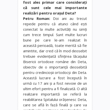
fost ales primar care consideraţi
că sunt cele mai importante
realizări pentru oraşul Deta?
Petru Roman:
Doi ani au trecut
repede pentru că atunci când eşti
conectat la multe activităţi nu simţi
cum trece timpul. Sunt multe lucruri
bune pe care le-am realizat în
această perioadă, toate merită să fie
amintite, dar cred că în mod deosebit
trebuie evidenţiată sfinţirea lăcaşului
Bisericii ortodoxe române din Deta,
obiectiv de o importanţă deosebită
pentru credincioşii ortodocşi din Deta.
Această lucrare a fost începută în
urmă cu 17 ani şi a fost nevoie de un
ultim efort pentru a fi finalizată. O altă
realizare importantă se referă la
reabilitarea Spitalului orăşenesc Deta,
care se află în fază finală şi care va