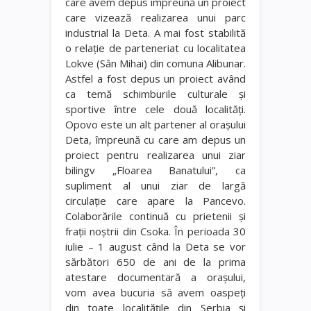
care avem depus împreună un proiect
care vizează realizarea unui parc
industrial la Deta. A mai fost stabilită
o relaţie de parteneriat cu localitatea
Lokve (Sân Mihai) din comuna Alibunar.
Astfel a fost depus un proiect având
ca temă schimburile culturale şi
sportive între cele două localităţi.
Opovo este un alt partener al oraşului
Deta, împreună cu care am depus un
proiect pentru realizarea unui ziar
bilingv „Floarea Banatului”, ca
supliment al unui ziar de largă
circulaţie care apare la Pancevo.
Colaborările continuă cu prietenii şi
fraţii noştrii din Csoka. În perioada 30
iulie – 1 august când la Deta se vor
sărbători 650 de ani de la prima
atestare documentară a oraşului,
vom avea bucuria să avem oaspeţi
din toate localităţile din Serbia şi