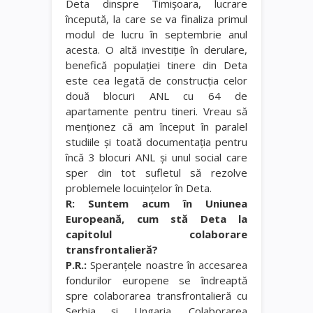
Deta dinspre Timişoara, lucrare
începută, la care se va finaliza primul
modul de lucru în septembrie anul
acesta. O altă investiţie în derulare,
benefică populaţiei tinere din Deta
este cea legată de construcţia celor
două blocuri ANL cu 64 de
apartamente pentru tineri. Vreau să
menţionez că am început în paralel
studiile şi toată documentaţia pentru
încă 3 blocuri ANL şi unul social care
sper din tot sufletul să rezolve
problemele locuinţelor în Deta.
R: Suntem acum în Uniunea
Europeană, cum stă Deta la
capitolul colaborare
transfrontalieră?
P.R.:
Speranţele noastre în accesarea
fondurilor europene se îndreaptă
spre colaborarea transfrontalieră cu
Serbia şi Ungaria. Colaborarea