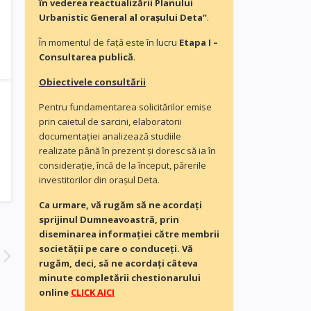
în vederea reactualizării Planului
Urbanistic General al orașului Deta”
.
În momentul de faţă este în lucru
Etapa I –
Consultarea publică
.
Obiectivele consultării
Pentru fundamentarea solicitărilor emise
prin caietul de sarcini, elaboratorii
documentaţiei analizează studiile
realizate până în prezent și doresc să ia în
consideraţie, încă de la început, părerile
investitorilor din orașul Deta.
Ca urmare, vă rugăm să ne acordaţi
sprijinul Dumneavoastră, prin
diseminarea informației către membrii
societății pe care o conduceți. Vă
rugăm, deci, să ne acordați câteva
minute completării chestionarului
online
CLICK AICI