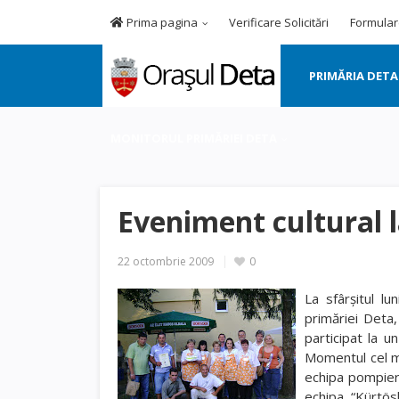
Prima pagina
Verificare Solicitări
Formular
PRIMĂRIA DETA
MONITORUL PRIMĂRIEI DETA
Eveniment cultural 
22 octombrie 2009
0
La sfârşitul lu
primăriei Deta,
participat la u
Momentul cel ma
echipa pompieri
echipa “Kürtös