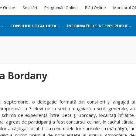
e Online
Sesizări
Programări Online
Plăți Online
Monitorul Of
CONSILIUL LOCAL DETA
INFORMAȚII DE INTERES PUBLIC
la Bordany
nii septembrie, o delegaţie formată din consilieri şi angajaţi ai
 împreună cu 7 elevi de la secţia maghiară a şcolii generale, au
n schimb de experienţă între Deta şi Bordany, localităţi înfrăţite.
i agreat de participanţi a fost concursul culinar, în cadrul căruia,
lor a câştigat locul III cu renumitele lor sarmale cu mămăligă, iar
kék” a primit premiul de popularitate al juriului. Atmosfera de