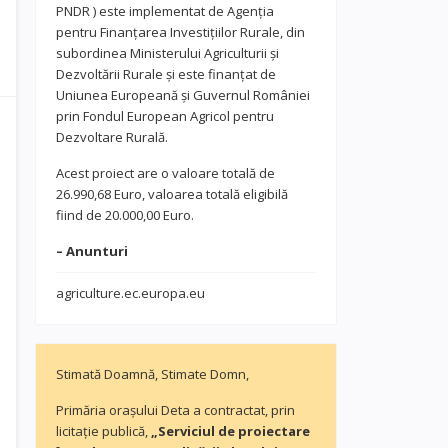
PNDR ) este implementat de Agenția
pentru Finanțarea Investițiilor Rurale, din
subordinea Ministerului Agriculturii și
Dezvoltării Rurale și este finanțat de
Uniunea Europeană și Guvernul României
prin Fondul European Agricol pentru
Dezvoltare Rurală.
Acest proiect are o valoare totală de
26.990,68 Euro, valoarea totală eligibilă
fiind de 20.000,00 Euro.
– Anunturi
agriculture.ec.europa.eu
Stimată Doamnă, Stimate Domn,
Primăria orașului Deta a contractat, prin
licitație publică,
„Serviciul de proiectare