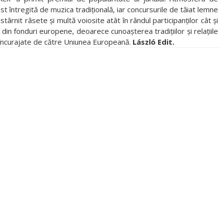
st întregită de muzica tradiţională, iar concursurile de tăiat lemne
stârnit râsete şi multă voiosite atât în rândul participanţilor cât şi
t din fonduri europene, deoarece cunoaşterea tradiţiilor şi relaţiile
şi încurajate de către Uniunea Europeană.
László Edit.