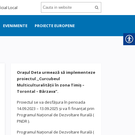
icial Local
EVENIMENTE
PROIECTE EUROPENE
Orașul Deta urmează să implementeze
proiectul ,,Curcubeul
Multiculturalității în zona Timiș –
Torontal – Bârzava”.
Proiectul se va desfășura în perioada
14.09.2023 – 13.09.2025 și va fi finanțat prin
Programul Național de Dezvoltare Rurală (
PNDR ).
Programul Național de Dezvoltare Rurală (