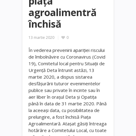
piața
agroalimentră
închisă
13 martie 2020
0
În vederea prevenirii apariției riscului
de îmbolnăvire cu Coronavirus (Covid
19), Comitetul local pentru Situații de
Urgență Deta întrunit astăzi, 13
martie 2020, a dispus sistarea
desfășurării tuturor evenimentelor
publice sau private în incinte sau în
aer liber în orașul Deta și Opatița
până în data de 31 martie 2020. Până
la aceeași data, cu posibilitatea de
prelungire, a fost închisă Piața
Agroalimentară. Atașat găsiți întreaga
hotărâre a Comitetului Local, cu toate