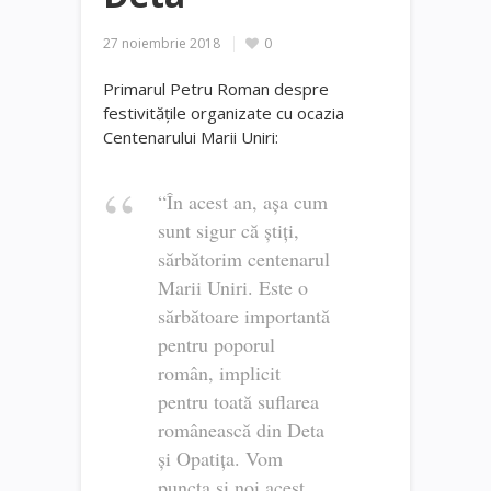
27 noiembrie 2018
0
Primarul Petru Roman despre
festivitățile organizate cu ocazia
Centenarului Marii Uniri:
“În acest an, așa cum
sunt sigur că știți,
sărbătorim centenarul
Marii Uniri. Este o
sărbătoare importantă
pentru poporul
român, implicit
pentru toată suflarea
românească din Deta
și Opatița. Vom
puncta și noi acest