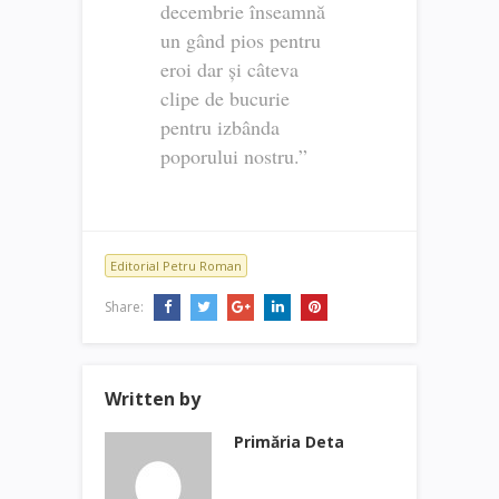
decembrie înseamnă
un gând pios pentru
eroi dar și câteva
clipe de bucurie
pentru izbânda
poporului nostru.”
Editorial Petru Roman
Share:
Written by
Primăria Deta