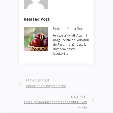
Related Post
Editorial Petru Roman
Hristos a înviat! Acum, în
pragul Sfintelor Sărbători
de Paşti, mă gândesc la
dumneavoastră,
locuitorii…
PREVIOUS POST
Ambasadorii noștri artistici
NEXT POST
Locul I pe podium pentru Ansamblul Sveti
Nikola