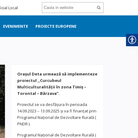
icial Local
EVENIMENTE
PROIECTE EUROPENE
Orașul Deta urmează să implementeze
proiectul ,,Curcubeul
Multiculturalității în zona Timiș –
Torontal – Bârzava”.
Proiectul se va desfășura în perioada
14.09.2023 – 13.09.2025 și va fi finanțat prin
Programul Național de Dezvoltare Rurală (
PNDR ).
Programul Național de Dezvoltare Rurală (