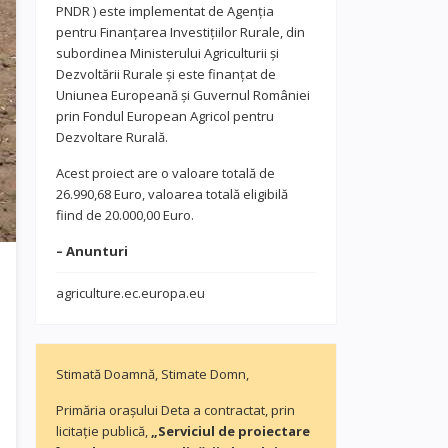
PNDR ) este implementat de Agenția
pentru Finanțarea Investițiilor Rurale, din
subordinea Ministerului Agriculturii și
Dezvoltării Rurale și este finanțat de
Uniunea Europeană și Guvernul României
prin Fondul European Agricol pentru
Dezvoltare Rurală.
Acest proiect are o valoare totală de
26.990,68 Euro, valoarea totală eligibilă
fiind de 20.000,00 Euro.
– Anunturi
agriculture.ec.europa.eu
Stimată Doamnă, Stimate Domn,
Primăria orașului Deta a contractat, prin
licitație publică,
„Serviciul de proiectare