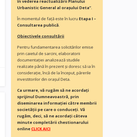
în vederea reactualizării Planului
Urbanistic General al orașului Deta”
.
În momentul de faţă este în lucru
Etapa I –
Consultarea publică
.
Obiectivele consultării
Pentru fundamentarea solicitărilor emise
prin caietul de sarcini, elaboratorii
documentaţiei analizează studiile
realizate până în prezent și doresc să ia în
consideraţie, încă de la început, părerile
investitorilor din orașul Deta.
Ca urmare, vă rugăm să ne acordaţi
sprijinul Dumneavoastră, prin
diseminarea informației către membrii
societății pe care o conduceți. Vă
rugăm, deci, să ne acordați câteva
minute completării chestionarului
online
CLICK AICI