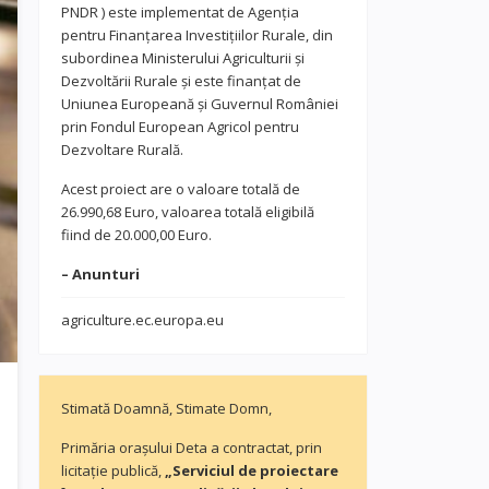
PNDR ) este implementat de Agenția
pentru Finanțarea Investițiilor Rurale, din
subordinea Ministerului Agriculturii și
Dezvoltării Rurale și este finanțat de
Uniunea Europeană și Guvernul României
prin Fondul European Agricol pentru
Dezvoltare Rurală.
Acest proiect are o valoare totală de
26.990,68 Euro, valoarea totală eligibilă
fiind de 20.000,00 Euro.
– Anunturi
agriculture.ec.europa.eu
Stimată Doamnă, Stimate Domn,
Primăria orașului Deta a contractat, prin
licitație publică,
„Serviciul de proiectare