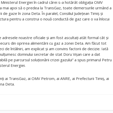
 Ministerul Energiei în cadrul cărei s-a hotărât obligația OMV
ca mai apoi să o predea la TransGaz, toate demersurile urmând a
rii de gaze în zona Deta. În paralel, Consiliul Județean Timiș și
uctura pentru a construi o nouă conductă de gaz care o va înlocui
 adresele noastre oficiale și am fost ascultați atât formal cât și
i decurs din oprirea alimentării cu gaz a zonei Deta. Am făcut tot
ci de întâlniri, am explicat și am convins factorii de decizie. Iată
 mulțumesc domnului secretar de stat Doru Vișan care a dat
ilă pe parcursul soluționării crizei gazului” a spus primarul Petru
sterul Energiei.
anți ai TransGaz, ai OMV Petrom, ai ANRE, ai Prefecturii Timiș, ai
zona Deta.