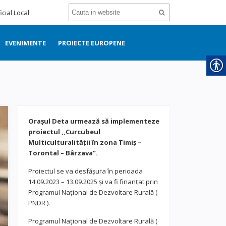
icial Local
EVENIMENTE
PROIECTE EUROPENE
Orașul Deta urmează să implementeze
proiectul ,,Curcubeul
Multiculturalității în zona Timiș –
Torontal – Bârzava”.
Proiectul se va desfășura în perioada
14.09.2023 – 13.09.2025 și va fi finanțat prin
Programul Național de Dezvoltare Rurală (
PNDR ).
Programul Național de Dezvoltare Rurală (