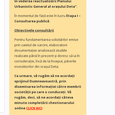
în vederea reactualizării Planului
Urbanistic General al orașului Deta”
.
În momentul de faţă este în lucru
Etapa I –
Consultarea publică
.
Obiectivele consultării
Pentru fundamentarea solicitărilor emise
prin caietul de sarcini, elaboratorii
documentaţiei analizează studiile
realizate până în prezent și doresc să ia în
consideraţie, încă de la început, părerile
investitorilor din orașul Deta.
Ca urmare, vă rugăm să ne acordaţi
sprijinul Dumneavoastră, prin
diseminarea informației către membrii
societății pe care o conduceți. Vă
rugăm, deci, să ne acordați câteva
minute completării chestionarului
online
CLICK AICI