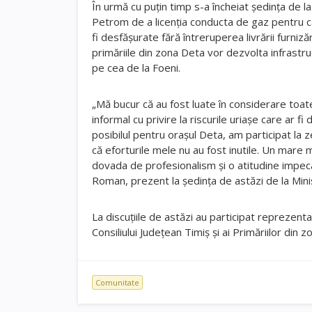
În urmă cu puțin timp s-a încheiat ședința de la
Petrom de a licenția conducta de gaz pentru 
fi desfășurate fără întreruperea livrării furniză
primăriile din zona Deta vor dezvolta infrastr
pe cea de la Foeni.
„Mă bucur că au fost luate în considerare toate
informal cu privire la riscurile uriașe care ar f
posibilul pentru orașul Deta, am participat la ze
că eforturile mele nu au fost inutile. Un mare
dovada de profesionalism și o atitudine impecab
Roman, prezent la ședința de astăzi de la Mini
La discuțiile de astăzi au participat reprezent
Consiliului Județean Timiș și ai Primăriilor din 
Comunitate