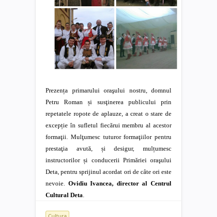
Prezența primarului oraşului nostru, domnul
Petru Roman și susţinerea publicului prin
repetatele ropote de aplauze, a creat o stare de
excepție în sufletul fiecărui membru al acestor
formaţii. Mulţumesc tuturor formaţiilor pentru
prestaţia avută, și desigur, mulțumesc
instructorilor și conducerii Primăriei oraşului
Deta, pentru sprijinul acordat ori de câte ori este
nevoie.
Ovidiu Ivancea, director al Centrul
Cultural Deta
.
Cultura