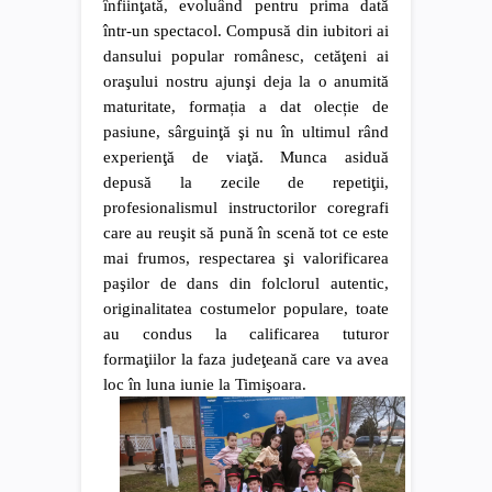
înfiinţată, evoluând pentru prima dată
într-un spectacol. Compusă din iubitori ai
dansului popular românesc, cetăţeni ai
oraşului nostru ajunşi deja la o anumită
maturitate, formația a dat olecție de
pasiune, sârguinţă şi nu în ultimul rând
experienţă de viaţă. Munca asiduă
depusă la zecile de repetiţii,
profesionalismul instructorilor coregrafi
care au reuşit să pună în scenă tot ce este
mai frumos, respectarea şi valorificarea
paşilor de dans din folclorul autentic,
originalitatea costumelor populare, toate
au condus la calificarea tuturor
formaţiilor la faza judeţeană care va avea
loc în luna iunie la Timişoara.