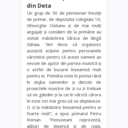
din Deta
Un grup de 50 de pensionari însoţiţi
de primar, de deputatul colegiului 10,
Gheorghe Ciobanu şi de mai mulţi
angajaţi şi consilieri de la primărie au
vizitat mănăstirea Săraca de lângă
Gătaia. “Am decis să organizez
această acţiune pentru persoanele
vârstnice pentru că aceşti oameni au
nevoie de ajutor din partea noastră şi
o astfel de bucurie înseamnă mult
pentru ei. Primăria este în primul rând
în slujba oamenilor şi dincolo de
proiectele noastre de zi cu zi trebuie
să ne gândim şi la cei în vârstă cărora
le este tot mai greu să se deplaseze.
O zi la mânăstire înseamnă pentru ei
foarte mult”, a spus primarul Petru
Roman. “Pensionarii reprezintă,
alături de biserică şi de copii,