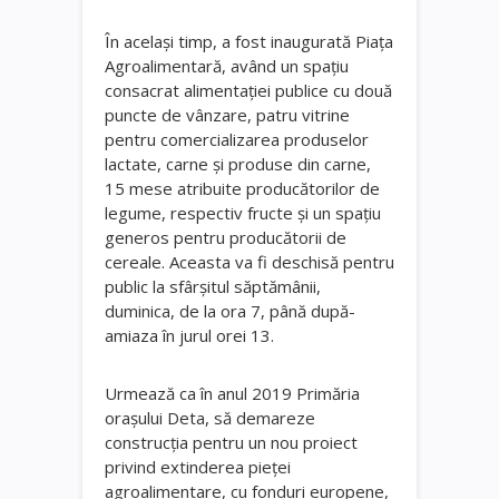
În acelaşi timp, a fost inaugurată Piaţa
Agroalimentară, având un spaţiu
consacrat alimentaţiei publice cu două
puncte de vânzare, patru vitrine
pentru comercializarea produselor
lactate, carne şi produse din carne,
15 mese atribuite producătorilor de
legume, respectiv fructe şi un spaţiu
generos pentru producătorii de
cereale. Aceasta va fi deschisă pentru
public la sfârşitul săptămânii,
duminica, de la ora 7, până după-
amiaza în jurul orei 13.
Urmează ca în anul 2019 Primăria
oraşului Deta, să demareze
construcţia pentru un nou proiect
privind extinderea pieţei
agroalimentare, cu fonduri europene,