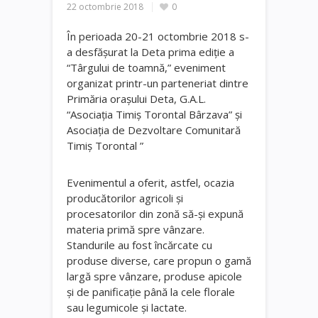
22 octombrie 2018
0
În perioada 20-21 octombrie 2018 s-
a desfăşurat la Deta prima ediţie a
“Târgului de toamnă,” eveniment
organizat printr-un parteneriat dintre
Primăria oraşului Deta, G.A.L.
“Asociaţia Timiş Torontal Bârzava” şi
Asociaţia de Dezvoltare Comunitară
Timiş Torontal ”
Evenimentul a oferit, astfel, ocazia
producătorilor agricoli şi
procesatorilor din zonă să-şi expună
materia primă spre vânzare.
Standurile au fost încărcate cu
produse diverse, care propun o gamă
largă spre vânzare, produse apicole
şi de panificaţie până la cele florale
sau legumicole şi lactate.