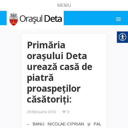
MENIU
Primăria
orașului Deta
urează casă de
piatră
proaspeților
căsătoriți:
29 februarie 2016
0
– BANU NICOLAE-CIPRIAN şi PAL