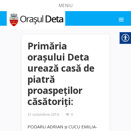
MENIU
Primăria
oraşului Deta
urează casă de
piatră
proaspeţilor
căsătoriţi:
31 octombrie 2010
0
PODARU ADRIAN şi CUCU EMILIA-