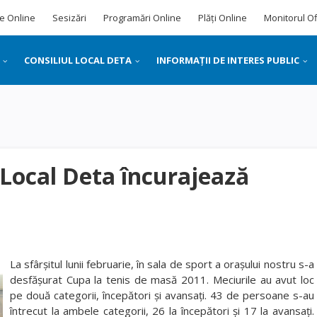
e Online
Sesizări
Programări Online
Plăți Online
Monitorul Of
CONSILIUL LOCAL DETA
INFORMAȚII DE INTERES PUBLIC
l Local Deta încurajează
La sfârşitul lunii februarie, în sala de sport a oraşului nostru s-a
desfăşurat Cupa la tenis de masă 2011. Meciurile au avut loc
pe două categorii, începători şi avansaţi. 43 de persoane s-au
întrecut la ambele categorii, 26 la începători şi 17 la avansaţi.