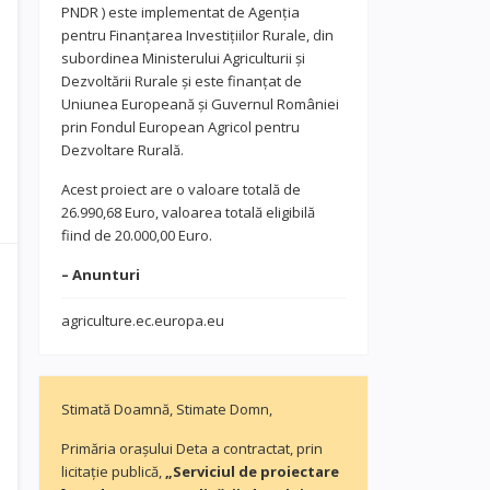
PNDR ) este implementat de Agenția
pentru Finanțarea Investițiilor Rurale, din
subordinea Ministerului Agriculturii și
Dezvoltării Rurale și este finanțat de
Uniunea Europeană și Guvernul României
prin Fondul European Agricol pentru
Dezvoltare Rurală.
Acest proiect are o valoare totală de
26.990,68 Euro, valoarea totală eligibilă
fiind de 20.000,00 Euro.
– Anunturi
agriculture.ec.europa.eu
Stimată Doamnă, Stimate Domn,
Primăria orașului Deta a contractat, prin
licitație publică,
„Serviciul de proiectare