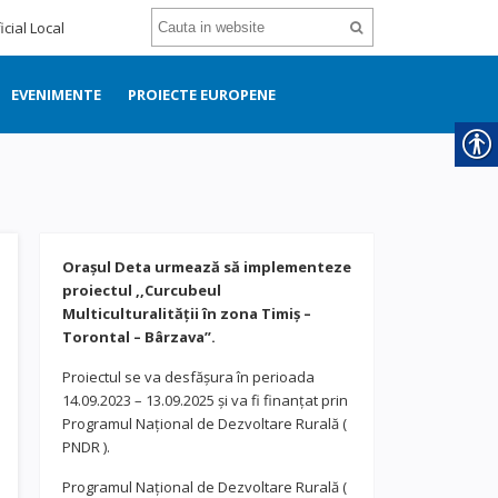
icial Local
EVENIMENTE
PROIECTE EUROPENE
Orașul Deta urmează să implementeze
proiectul ,,Curcubeul
Multiculturalității în zona Timiș –
Torontal – Bârzava”.
Proiectul se va desfășura în perioada
14.09.2023 – 13.09.2025 și va fi finanțat prin
Programul Național de Dezvoltare Rurală (
PNDR ).
Programul Național de Dezvoltare Rurală (