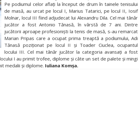
Pe podiumul celor aflaţi la început de drum în tainele tenisului
de masă, au urcat pe locul I, Marius Tatarici, pe locul II, Iosif
Molnar, locul III fiind adjudecat lui Alexandru Dila. Cel mai tânăr
jucător a fost Antonio Tănasă, în vârstă de 7 ani. Dintre
jucătorii aproape profesionişti la tenis de masă, s-au remarcat
Marian Pripas care a ocupat prima treaptă a podiumului, Adi
Tănasă poziţionat pe locul II şi Toader Ciuclea, ocupantul
locului III. Cel mai tânăr jucător la categoria avansaţi a fost
ocului I au primit trofee, diplome şi câte un set de palete şi mingi
mit medalii şi diplome.
Iuliana Komşa.