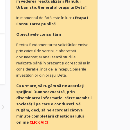
în vederea reactualizării Planului
Urbanistic General al orașului Deta”
.
În momentul de faţă este în lucru
Etapa I –
Consultarea publică
.
Obiectivele consultării
Pentru fundamentarea solicitărilor emise
prin caietul de sarcini, elaboratorii
documentaţiei analizează studiile
realizate până în prezent și doresc să ia în
consideraţie, încă de la început, părerile
investitorilor din orașul Deta.
Ca urmare, vă rugăm să ne acordaţi
sprijinul Dumneavoastră, prin
diseminarea informației către membrii
societății pe care o conduceți. Vă
rugăm, deci, să ne acordați câteva
minute completării chestionarului
online
CLICK AICI