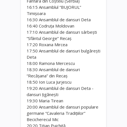
Fanfara din Coşteiu (Serbia)
16:15 Ansamblul “BUJORUL”
Timişoara
16:30 Ansamblul de dansuri Deta
16:40 Codruţa Moldovan
17:10 Ansamblul de dansuri sârbeşti
“Sfântul George” Recaş
17:20 Roxana Mircea
17:50 Ansamblul de dansuri bulgăreşti
Deta
18:00 Ramona Mercescu
18:30 Ansamblul de dansuri
“Recăşana” din Recaş
18:50 Ion Luca Jurjescu
19:20 Ansamblul de dansuri Deta -
dansuri ţigăneşti
19:30 Maria Tirean
20:00 Ansamblul de dansuri populare
germane “Cavaleria Tradiţiilor”
Becicherecul Mic
20:20 Titian Puichiţă