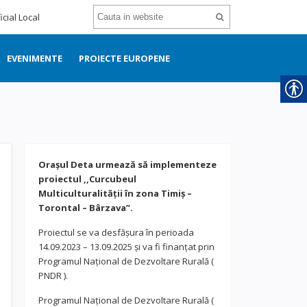
icial Local
EVENIMENTE
PROIECTE EUROPENE
Orașul Deta urmează să implementeze
proiectul ,,Curcubeul
Multiculturalității în zona Timiș –
Torontal – Bârzava”.
Proiectul se va desfășura în perioada
14.09.2023 – 13.09.2025 și va fi finanțat prin
Programul Național de Dezvoltare Rurală (
PNDR ).
Programul Național de Dezvoltare Rurală (