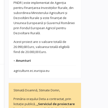
PNDR ) este implementat de Agenția
pentru Finanțarea Investițiilor Rurale, din
subordinea Ministerului Agriculturii și
Dezvoltării Rurale și este finanțat de
Uniunea Europeană și Guvernul României
prin Fondul European Agricol pentru
Dezvoltare Rurală.
Acest proiect are o valoare totală de
26.990,68 Euro, valoarea totală eligibilă
fiind de 20.000,00 Euro.
– Anunturi
agriculture.ec.europa.eu
Stimată Doamnă, Stimate Domn,
Primăria orașului Deta a contractat, prin
licitație publică,
„Serviciul de proiectare