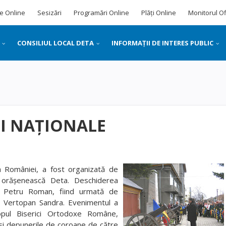
e Online
Sesizări
Programări Online
Plăți Online
Monitorul Of
CONSILIUL LOCAL DETA
INFORMAȚII DE INTERES PUBLIC
EI NAŢIONALE
 a României, a fost organizată de
ă orăşenească Deta. Deschiderea
ul Petru Roman, fiind urmată de
a Vertopan Sandra. Evenimentul a
opul Biserici Ortodoxe Române,
si depunerile de coroane de către