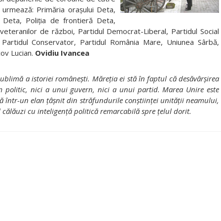
um urmează: Primăria oraşului Deta,
ui Deta, Poliţia de frontieră Deta,
veteranilor de război, Partidul Democrat-Liberal, Partidul Social
 Partidul Conservator, Partidul România Mare, Uniunea Sârbă,
cov Lucian.
Ovidiu Ivancea
blimă a istoriei româneşti. Măreţia ei stă în faptul că desăvârşirea
m politic, nici a unui guvern, nici a unui partid. Marea Unire este
tă într-un elan ţâşnit din străfundurile conştiinţei unităţii neamului,
l călăuzi cu inteligenţă politică remarcabilă spre ţelul dorit.