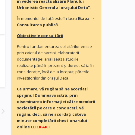
în vederea reactualizării Planului
Urbanistic General al orașului Deta”
.
În momentul de faţă este în lucru
Etapa I –
Consultarea publică
.
Obiectivele consultării
Pentru fundamentarea solicitărilor emise
prin caietul de sarcini, elaboratorii
documentaţiei analizează studiile
realizate până în prezent și doresc să ia în
consideraţie, încă de la început, părerile
investitorilor din orașul Deta.
Ca urmare, vă rugăm să ne acordaţi
sprijinul Dumneavoastră, prin
diseminarea informației către membrii
societății pe care o conduceți. Vă
rugăm, deci, să ne acordați câteva
minute completării chestionarului
online
CLICK AICI