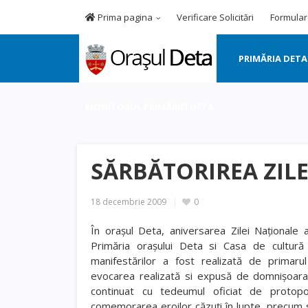
Prima pagina
Verificare Solicitări
Formular
PRIMĂRIA DETA
MONITORUL PRIMĂRIEI DETA
SĂRBĂTORIREA ZIL
18 decembrie 2009
0
În oraşul Deta, aniversarea Zilei Naţionale
Primăria oraşului Deta si Casa de cultur
manifestărilor a fost realizată de primar
evocarea realizată si expusă de domnişoar
continuat cu tedeumul oficiat de protop
comemorarea eroilor căzuţi în lupte, precum 