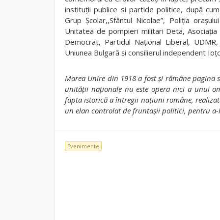
instituţii publice si partide politice, după c
Grup Şcolar,,Sfântul Nicolae”, Poliţia oraşul
Unitatea de pompieri militari Deta, Asociaţia 
Democrat, Partidul Naţional Liberal, UDMR,
Uniunea Bulgară şi consilierul independent Ioţ
Marea Unire din 1918 a fost şi rămâne pagina su
unităţii naţionale nu este opera nici a unui o
fapta istorică a întregii naţiuni române, realiza
un elan controlat de fruntaşii politici, pentru a-
Evenimente