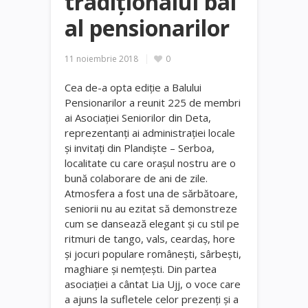
tradiționalul bal
al pensionarilor
11 noiembrie 2018
0
Cea de-a opta ediție a Balului
Pensionarilor a reunit 225 de membri
ai Asociației Seniorilor din Deta,
reprezentanți ai administrației locale
și invitați din Plandiște – Serboa,
localitate cu care orașul nostru are o
bună colaborare de ani de zile.
Atmosfera a fost una de sărbătoare,
seniorii nu au ezitat să demonstreze
cum se dansează elegant și cu stil pe
ritmuri de tango, vals, ceardaş, hore
şi jocuri populare româneşti, sârbești,
maghiare și nemțești. Din partea
asociației a cântat Lia Ujj, o voce care
a ajuns la sufletele celor prezenți și a