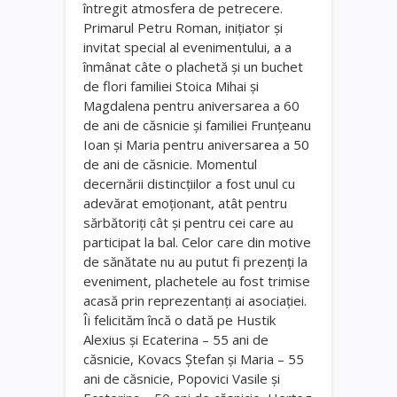
întregit atmosfera de petrecere.
Primarul Petru Roman, inițiator și
invitat special al evenimentului, a a
înmânat câte o plachetă și un buchet
de flori familiei Stoica Mihai și
Magdalena pentru aniversarea a 60
de ani de căsnicie și familiei Frunțeanu
Ioan și Maria pentru aniversarea a 50
de ani de căsnicie. Momentul
decernării distincțiilor a fost unul cu
adevărat emoționant, atât pentru
sărbătoriți cât și pentru cei care au
participat la bal. Celor care din motive
de sănătate nu au putut fi prezenți la
eveniment, plachetele au fost trimise
acasă prin reprezentanți ai asociației.
Îi felicităm încă o dată pe Hustik
Alexius și Ecaterina – 55 ani de
căsnicie, Kovacs Ștefan și Maria – 55
ani de căsnicie, Popovici Vasile și