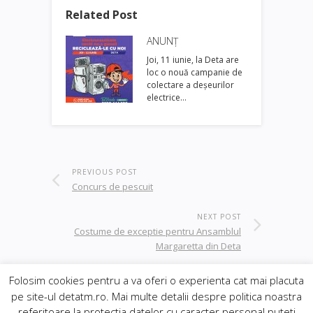
Related Post
ANUNȚ
Joi, 11 iunie, la Deta are
loc o nouă campanie de
colectare a deșeurilor
electrice…
PREVIOUS POST
Concurs de pescuit
NEXT POST
Costume de exceptie pentru Ansamblul
Margaretta din Deta
Folosim cookies pentru a va oferi o experienta cat mai placuta
pe site-ul detatm.ro. Mai multe detalii despre politica noastra
© 2019
Orasul Deta
| realizat de
DowMedia
|
referitoare la protectia datelor cu caracter personal puteti