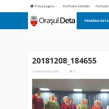
Prima pagina
Verificare Solicitări
Formular
PRIMĂRIA DETA
MONITORUL PRIMĂRIEI DETA
20181208_184655
10 decembrie 2018
0