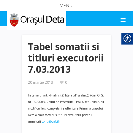
MENIU
Tabel somatii si
titluri executorii
7.03.2013
20 martie 2013
0
In temeiul art. 44 alin. (2) litera „d” si alin.(3) din O.G.
nr. 92/2003, Codul de Procedura Fiscala, republicat, cu
modificarile si completarile ulterioare Primaria orasului
Deta a emis somatii si titluri executorii pentru
urmatorii
contribuabili