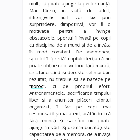
mult, că poate ajunge la performanţă.
Mai târziu, în viaţă de adult,
înfrângerile nu-l vor lua prin
surprindere, dimpotrivă, vor fi o
motivaţie pentru a învinge
obstacolele. Sportul îl învaţă pe copil
cu disciplina de a munci şi de a învăţa
în mod constant. De asemenea,
sportul îi “predă” copilului lecţia că nu
poate obţine nicio victorie fără muncă,
iar atunci când îşi doreşte cel mai bun
rezultat, nu trebuie să se bazeze pe
“
noroc
”, ci pe propriul efort.
Antrenamentele, sacrificarea timpului
liber şi a anumitor plăceri, efortul
organizat, îl fac pe copil mai
responsabil şi mai atent, arătându-i că
fără muncă şi sacrificii nu poate
ajunge în vârf. Sportul îmbunătăţeşte
capacitatea de a memora, de a învăţa