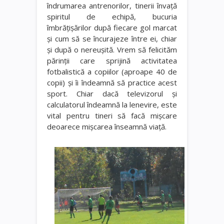
îndrumarea antrenorilor, tinerii învață
spiritul de echipă, bucuria
îmbrăţişărilor după fiecare gol marcat
şi cum să se încurajeze între ei, chiar
și după o nereuşită.
Vrem să felicităm
părinţii care sprijină activitatea
fotbalistică a copiilor (aproape 40 de
copii) şi îi îndeamnă să practice acest
sport. Chiar dacă televizorul și
calculatorul îndeamnă la lenevire, este
vital pentru tineri să facă mişcare
deoarece mişcarea înseamnă viaţă.