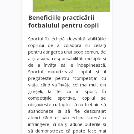
Beneficiile practicării
fotbalului pentru copii
Sportul în echipă dezvoltă abilităţile
copilului de a colabora cu ceilalţi
pentru atingerea unui scop comun, de
a-şi asuma responsabilităţi multiple şi
de a învăţa să le îndeplinească.
Sportul maturizează copilul şi îl
pregăteşte pentru “competiţia” cu
viaţa, când va învăţa cel mai mult din
greşeli, la fel ca în sport. În
competiţiile sportive, copilul se
obişnuieşte cu faptul că nu trebuie să
abandoneze şi să fie descurajat
atunci când el sau echipa suferă o
înfrângere, ci să-şi adune puterile şi
să demonstreze că poate face mai