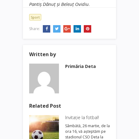
Pantiş Dănuţ şi Beleuţ Ovidiu
.
Sport
Share:
Written by
Primăria Deta
Related Post
Invitație la fotbal!
Sâmbătă, 26 martie, de la
ora 16, vă așteptăm pe
stadionul CSO Deta la