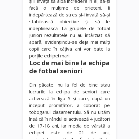
și îi învaţă să aibă încredere în ei, să-şi
facă o mulţime de prieteni, îi
îndepărtează de stres şi-i învaţă să-şi
stabilească obiective şi să le
îndeplinească.
L
a grupele de fotbal
juniori rezultatele nu au întârziat să
apară, evidenţiindu-se deja mai mulţi
copii care în câţiva ani vor bate la
porţile echipei mari.
Loc de mai bine la echipa
de fotbal seniori
Din păcate, nu la fel de bine stau
lucrurile la echipa de seniori care
activează în liga 5 și care, după un
început promiţător, a coborât pe
toboganul clasamentului. Să nu uităm
însă că în rândul ei activează 4 jucători
de 17-18 ani, iar media de vârstă a
echipei este de 21 de ani,