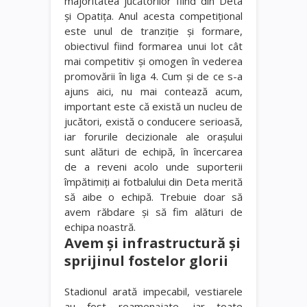
majoritatea jucătorilor fiind din Deta
şi Opatiţa. Anul acesta competiţional
este unul de tranziţie şi formare,
obiectivul fiind formarea unui lot cât
mai competitiv şi omogen în vederea
promovării în liga 4. Cum și de ce s-a
ajuns aici, nu mai contează acum,
important este că există un nucleu de
jucători, există o conducere serioasă,
iar forurile decizionale ale oraşului
sunt alături de echipă, în încercarea
de a reveni acolo unde suporterii
împătimiţi ai fotbalului din Deta merită
să aibe o echipă. Trebuie doar să
avem răbdare şi să fim alături de
echipa noastră.
Avem și infrastructură și
sprijinul fostelor glorii
Stadionul arată impecabil, vestiarele
au fost reamenajate, iar toate