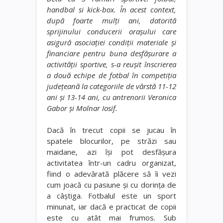
handbal si kick-box. În acest context,
după foarte mulţi ani, datorită
sprijinului conducerii oraşului care
asigură asociaţiei condiţii materiale şi
financiare pentru buna desfăşurare a
activităţii sportive, s-a reuşit înscrierea
a două echipe de fotbal în competiţia
judeţeană la categoriile de vârstă 11-12
ani şi 13-14 ani, cu antrenorii Veronica
Gabor şi Molnar Iosif.
Dacă în trecut copii se jucau în
spatele blocurilor, pe străzi sau
maidane, azi îşi pot desfăşura
activitatea într-un cadru organizat,
fiind o adevărată plăcere să îi vezi
cum joacă cu pasiune și cu dorinţa de
a câştiga. Fotbalul este un sport
minunat, iar dacă e practicat de copii
este cu atât mai frumos. Sub