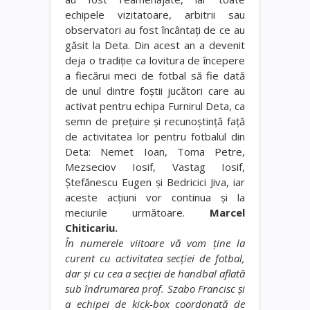
echipele vizitatoare, arbitrii sau
observatori au fost încântaţi de ce au
găsit la Deta. Din acest an a devenit
deja o tradiţie ca lovitura de începere
a fiecărui meci de fotbal să fie dată
de unul dintre foştii jucători care au
activat pentru echipa Furnirul Deta, ca
semn de preţuire şi recunoştinţă faţă
de activitatea lor pentru fotbalul din
Deta: Nemet Ioan, Toma Petre,
Mezseciov Iosif, Vastag Iosif,
Ştefănescu Eugen şi Bedricici Jiva, iar
aceste acţiuni vor continua şi la
meciurile următoare.
Marcel
Chiticariu.
În numerele viitoare vă vom ţine la
curent cu activitatea secţiei de fotbal,
dar şi cu cea a secţiei de handbal aflată
sub îndrumarea prof. Szabo Francisc şi
a echipei de kick-box coordonată de