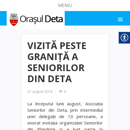
MENIU
VIZITĂ PESTE
GRANIŢĂ A
SENIORILOR
DIN DETA
31 august 2014
0
La începutul lunii august, Asociaţia
Seniorilor din Deta, prin intermediul
unei delegații de 10 persoane, a
onorat invitaţia organizaţiei Seniorilor
din Plandişte și a luat parte la