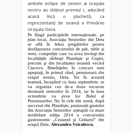
ambele echipe de seniori ai oraşului
nostru au obţinut premiul I, aducând
acasă încă o plachetă, ca
reprezentanţi de seamă a Primăriei
Oraşului Deta.
Pe lângă participările internaționale, pe
plan local, Asociaţia Seniorilor din Deta
se află în febra pregătirilor pentru
desfăşurarea concursului de şah, table şi
remi, competiție care va avea invitaţi din
localităţile sârbeşti Plandişte şi Coştei,
precum şi din localitatea noastră vecină
Ciacova. Bineînţeles în concurs sunt
aşteptaţi, în primul rând, pensionarii din
oraşul nostru, Deta. Tot în această
toamnă, începând cu luna septembrie, se
va organiza cea de-a doua excursie
destinată seniorilor în 2014, iar în luna
octombrie va avea loc Balul al
Pensionarilor. Nu în cele din urmă, după
succesul din Plandiște, pasionații gustului
din Asociația Seniorilor așteaptă cu mare
nerăbdare ediţia 2014 a concursului
gastronomic „Ceaunul şi Grătarul” din
oraşul Deta.
Alexandru Voiculescu
.