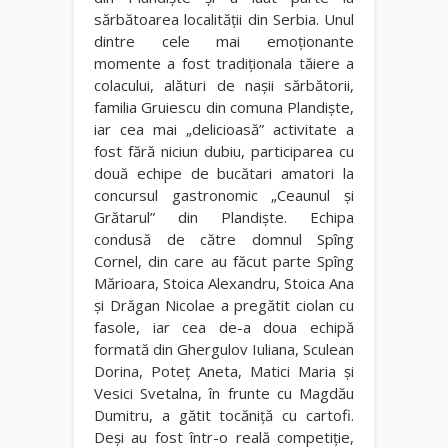
sărbătoarea localității din Serbia. Unul
dintre cele mai emoționante
momente a fost tradiţionala tăiere a
colacului, alături de naşii sărbătorii,
familia Gruiescu din comuna Plandişte,
iar cea mai „delicioasă” activitate a
fost fără niciun dubiu, participarea cu
două echipe de bucătari amatori la
concursul gastronomic „Ceaunul şi
Grătarul” din Plandiște. Echipa
condusă de către domnul Spîng
Cornel, din care au făcut parte Spîng
Mărioara, Stoica Alexandru, Stoica Ana
și Drăgan Nicolae a pregătit ciolan cu
fasole, iar cea de-a doua echipă
formată din Ghergulov Iuliana, Sculean
Dorina, Poteţ Aneta, Matici Maria şi
Vesici Svetalna, în frunte cu Magdău
Dumitru, a gătit tocăniţă cu cartofi.
Deşi au fost într-o reală competiţie,