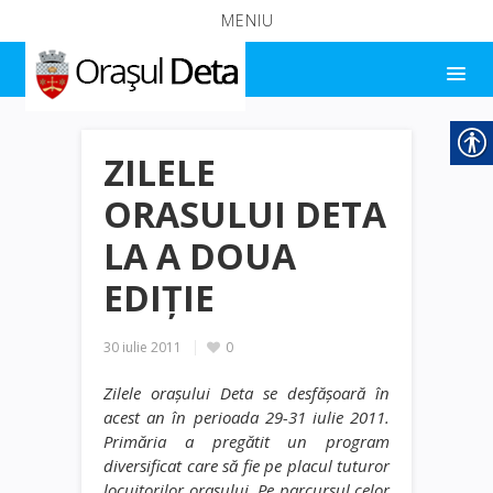
MENIU
ZILELE
ORASULUI DETA
LA A DOUA
EDIŢIE
30 iulie 2011
0
Zilele oraşului Deta se desfăşoară în
acest an în perioada 29-31 iulie 2011.
Primăria a pregătit un program
diversificat care să fie pe placul tuturor
locuitorilor oraşului. Pe parcursul celor