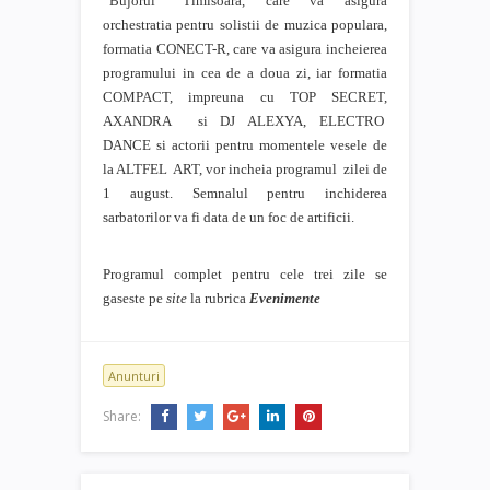
“Bujorul” Timisoara, care va asigura
orchestratia pentru solistii de muzica populara,
formatia CONECT-R, care va asigura incheierea
programului in cea de a doua zi, iar formatia
COMPACT, impreuna cu TOP SECRET,
AXANDRA
si DJ ALEXYA, ELECTRO
DANCE si actorii pentru momentele vesele de
la ALTFEL
ART, vor incheia programul
zilei de
1 august. Semnalul pentru inchiderea
sarbatorilor va fi data de un foc de artificii.
Programul complet pentru cele trei zile se
gaseste pe
site
la rubrica
Evenimente
Anunturi
Share: