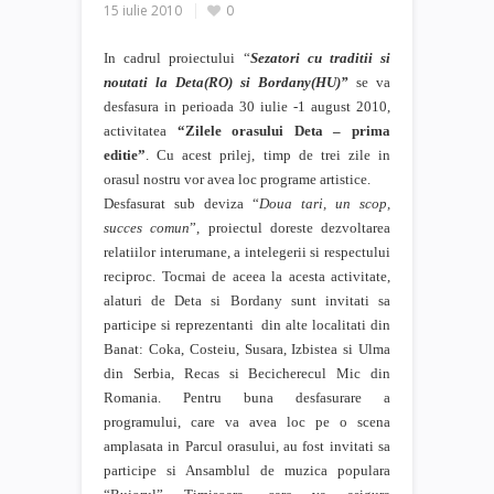
15 iulie 2010
0
In cadrul proiectului “
Sezatori cu traditii si
noutati la Deta(RO) si Bordany(HU)”
se va
desfasura in perioada 30 iulie -1 august 2010,
activitatea
“Zilele orasului Deta – prima
editie”
. Cu acest prilej, timp de trei zile in
orasul nostru vor avea loc programe artistice.
Desfasurat sub deviza “
Doua tari, un scop,
succes comun
”, proiectul doreste dezvoltarea
relatiilor interumane, a intelegerii si respectului
reciproc. Tocmai de aceea la acesta activitate,
alaturi de Deta si Bordany sunt invitati sa
participe si reprezentanti
din alte localitati din
Banat: Coka, Costeiu, Susara, Izbistea si Ulma
din Serbia, Recas si Becicherecul Mic din
Romania. Pentru buna desfasurare a
programului, care va avea loc pe o scena
amplasata in Parcul orasului, au fost invitati sa
participe si Ansamblul de muzica populara