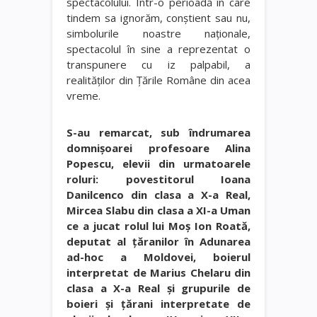
spectacolului. Într-o perioadă în care
tindem sa ignorăm, conştient sau nu,
simbolurile noastre naţionale,
spectacolul în sine a reprezentat o
transpunere cu iz palpabil, a
realităţilor din Ţările Române din acea
vreme.
S-au remarcat, sub îndrumarea
domnişoarei profesoare Alina
Popescu, elevii din urmatoarele
roluri: povestitorul Ioana
Danilcenco din clasa a X-a Real,
Mircea Slabu din clasa a XI-a Uman
ce a jucat rolul lui Moş Ion Roată,
deputat al ţăranilor în Adunarea
ad-hoc a Moldovei, boierul
interpretat de Marius Chelaru din
clasa a X-a Real şi grupurile de
boieri şi ţărani interpretate de