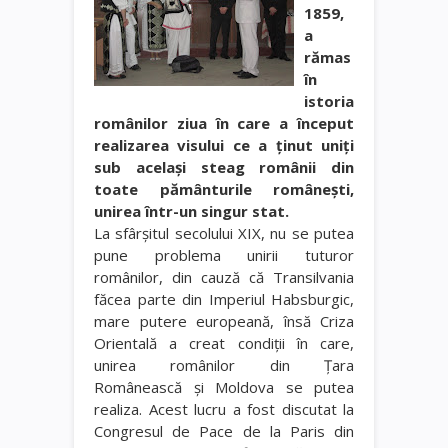
1859,
a
rămas
în
istoria
românilor ziua în care a început
realizarea visului ce a ţinut uniţi
sub acelaşi steag românii din
toate pământurile româneşti,
unirea într-un singur stat.
La sfârşitul secolului XIX, nu se putea
pune problema unirii tuturor
românilor, din cauză că Transilvania
făcea parte din Imperiul Habsburgic,
mare putere europeană, însă Criza
Orientală a creat condiţii în care,
unirea românilor din Ţara
Românească şi Moldova se putea
realiza. Acest lucru a fost discutat la
Congresul de Pace de la Paris din