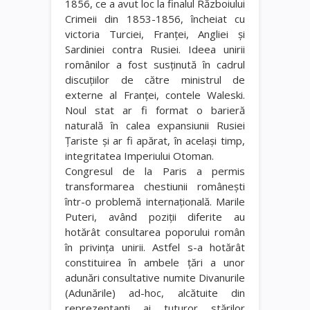
1856, ce a avut loc la finalul Războiului
Crimeii din 1853-1856, încheiat cu
victoria Turciei, Franţei, Angliei şi
Sardiniei contra Rusiei. Ideea unirii
românilor a fost susţinută în cadrul
discuţiilor de către ministrul de
externe al Franţei, contele Waleski.
Noul stat ar fi format o barieră
naturală în calea expansiunii Rusiei
Ţariste şi ar fi apărat, în acelaşi timp,
integritatea Imperiului Otoman.
Congresul de la Paris a permis
transformarea chestiunii româneşti
într-o problemă internaţională. Marile
Puteri, având poziţii diferite au
hotărât consultarea poporului român
în privinţa unirii. Astfel s-a hotărât
constituirea în ambele ţări a unor
adunări consultative numite Divanurile
(Adunările) ad-hoc, alcătuite din
reprezentanţi ai tuturor stărilor