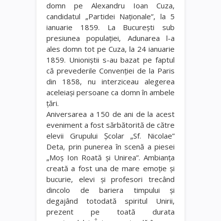
domn pe Alexandru Ioan Cuza,
candidatul „Partidei Naţionale”, la 5
ianuarie 1859. La Bucureşti sub
presiunea populaţiei, Adunarea l-a
ales domn tot pe Cuza, la 24 ianuarie
1859. Unioniştii s-au bazat pe faptul
că prevederile Convenţiei de la Paris
din 1858, nu interziceau alegerea
aceleiaşi persoane ca domn în ambele
ţări.
Aniversarea a 150 de ani de la acest
eveniment a fost sărbătorită de către
elevii Grupului Şcolar „Sf. Nicolae”
Deta, prin punerea în scenă a piesei
„Moş Ion Roată şi Unirea”. Ambianţa
creată a fost una de mare emoţie şi
bucurie, elevi şi profesori trecând
dincolo de bariera timpului şi
degajând totodată spiritul Unirii,
prezent pe toată durata