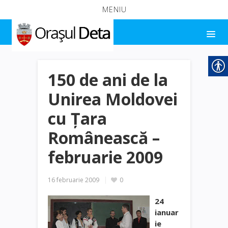
MENIU
150 de ani de la
Unirea Moldovei
cu Ţara
Românească –
februarie 2009
16 februarie 2009
0
24
ianuar
ie