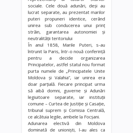
sociale. Cele două adunări, deşi au
lucrat separate, au prezentat marilor
puteri propuneri identice, cerând
unirea sub conducerea unui prinţ
străin, garantarea autonomiei şi
neutralităţii teritoriului
În anul 1858, Marile Puteri, s-au
întrunit la Paris, într-o nouă conferinţă
pentru a decide organizarea
Principatelor, astfel statul nou format
purta numele de „Principatele Unite
Moldova şi Valahia”, iar unirea era
doar parţială. Fiecare principat urma
să aibă domni, guverne şi Adunări
legiuitoare separate, iar instituţii
comune – Curtea de Justiţie şi Casaţie,
tribunal suprem şi Comisia Centrală,
ce alcătuia legile, ambele la Focşani.
Adunarea electivă din Moldova
dominată de unionişti, l-au ales ca