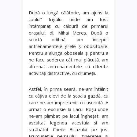
După o lungă călătorie, am ajuns la
„polul” frigului unde am fost
întâmpinaţi cu căldură de primarul
oraşului, dl. Mihai Mereş. După o
scurtă odihnă, am început
antrenamentele grele şi obositoare.
Pentru a alunga oboseala şi pentru a
ne face şederea cât mai plăcută, am
alternat antrenamentele cu diferite
activităţi distractive, cu drumeţii.
Astfel, în prima seară, ne-am întâlnit
cu câţiva elevi de la şcoala gazdă, cu
care ne-am împrietenit cu uşurinţă. A
urmat o excursie la Lacul Roşu unde
ne-am plimbat pe lacul îngheţat, am
ascultat legenda acestuia şi am
străbătut Cheile Bicazului pe jos.
Frumuseţile peisajului, tinereţea şi