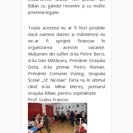
Bălan cu gândul revenirii şi cu multe
prietenii legate.
Toate acestea nu ar fi fost posibile
dacă oameni darnici şi mărinimoşi nu
ne-ar fi sprijinit financiar în
organizarea acestei vacanţe.
Mulţumim din suflet d-lui Petre Berci,
d-lui Dan Mătăsaru, Primăriei Oraşului
Deta, d-lui primar Petru Roman,
Primăriei Comunei Voiteg, Grupului
Şcolar „Sf. Nicolae” Deta nu în ultimul
rând d-lui Mihai Mereş, primarul
oraşului Bălan, pentru ospitalitate.
Prof. Szabo Francisc