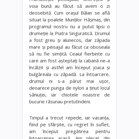
voia bună au făcut să avem o zi
deosebită. Cum oraşul Bălan se află
situat la poalele Munţilor Hăşmaş, din
programul nostru nu a putut lipsi o
drumeţie la Piatra Singuratică. Drumul
a fost greu şi alunecos, dar zăpada
mare şi peisajul au făcut ca oboseala
să nu fie simţită. Ceaiul fierbinte cu
care am fost aşteptaţi la cabană ne-a
încălzit şi astfel am început joaca şi
bulgăreala cu zăpadă. La întoarcere,
drumul ni s-a părut mai uşor,
deoarece punga de nylon a ţinut locul
săniuţei, iar chiotele noastre de
bucurie răsunau pretutindeni.
Timpul a trecut repede, iar vacanţa,
fiind pe sfârşite, cu regret în suflet,
am început pregătirea pentru
întoarcerea acasă. Am plecat din