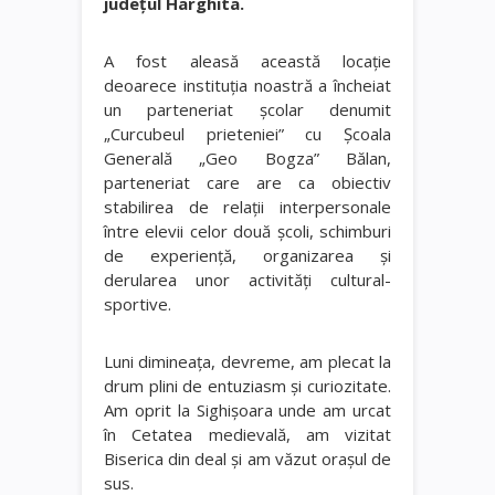
judeţul Harghita.
A fost aleasă această locaţie
deoarece instituţia noastră a încheiat
un parteneriat şcolar denumit
„Curcubeul prieteniei” cu Şcoala
Generală „Geo Bogza” Bălan,
parteneriat care are ca obiectiv
stabilirea de relaţii interpersonale
între elevii celor două şcoli, schimburi
de experienţă, organizarea şi
derularea unor activităţi cultural-
sportive.
Luni dimineaţa, devreme, am plecat la
drum plini de entuziasm şi curiozitate.
Am oprit la Sighişoara unde am urcat
în Cetatea medievală, am vizitat
Biserica din deal şi am văzut oraşul de
sus.