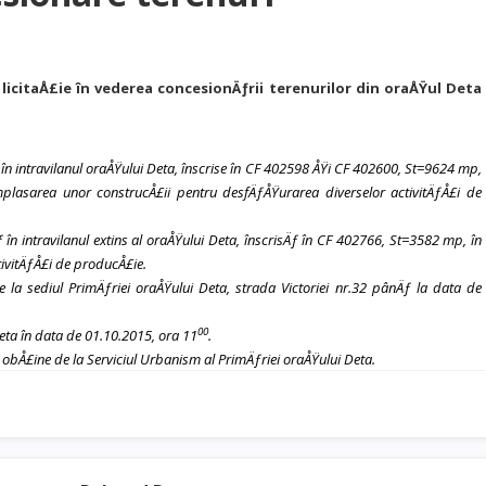
 licitaÅ£ie în vederea concesionÄƒrii terenurilor din oraÅŸul Deta
 în intravilanul oraÅŸului Deta, înscrise în CF 402598 ÅŸi CF 402600, St=9624 mp,
amplasarea unor construcÅ£ii pentru desfÄƒÅŸurarea diverselor activitÄƒÅ£i de
 intravilanul extins al oraÅŸului Deta, înscrisÄƒ în CF 402766, St=3582 mp, în
tivitÄƒÅ£i de producÅ£ie.
a sediul PrimÄƒriei oraÅŸului Deta, strada Victoriei nr.32 pânÄƒ la data de
00
eta în data de 01.10.2015, ora 11
.
obÅ£ine de la Serviciul Urbanism al PrimÄƒriei oraÅŸului Deta.