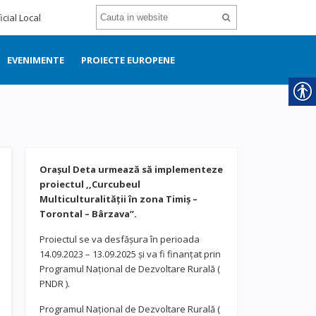
icial Local
EVENIMENTE
PROIECTE EUROPENE
Orașul Deta urmează să implementeze
proiectul ,,Curcubeul
Multiculturalității în zona Timiș –
Torontal – Bârzava”.
Proiectul se va desfășura în perioada
14.09.2023 – 13.09.2025 și va fi finanțat prin
Programul Național de Dezvoltare Rurală (
PNDR ).
Programul Național de Dezvoltare Rurală (