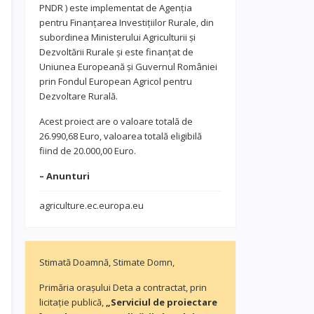
PNDR ) este implementat de Agenția
pentru Finanțarea Investițiilor Rurale, din
subordinea Ministerului Agriculturii și
Dezvoltării Rurale și este finanțat de
Uniunea Europeană și Guvernul României
prin Fondul European Agricol pentru
Dezvoltare Rurală.
Acest proiect are o valoare totală de
26.990,68 Euro, valoarea totală eligibilă
fiind de 20.000,00 Euro.
– Anunturi
agriculture.ec.europa.eu
Stimată Doamnă, Stimate Domn,
Primăria orașului Deta a contractat, prin
licitație publică,
„Serviciul de proiectare