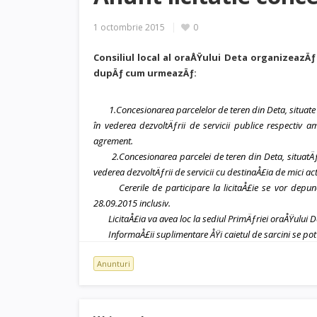
1 octombrie 2015
0
Consiliul local al oraÅŸului Deta organizeazÄƒ
dupÄƒ cum urmeazÄƒ:
1.Concesionarea parcelelor de teren din Deta, situate
în vederea dezvoltÄƒrii de servicii publice respectiv 
agrement.
2.Concesionarea parcelei de teren din Deta, situatÄƒ în
vederea dezvoltÄƒrii de servicii cu destinaÅ£ia de mici ac
Cererile de participare la licitaÅ£ie se vor depune l
28.09.2015 inclusiv.
LicitaÅ£ia va avea loc la sediul PrimÄƒriei oraÅŸului D
InformaÅ£ii suplimentare ÅŸi caietul de sarcini se pot 
Anunturi