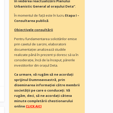
în vederea reactualizării Planului
Urbanistic General al orașului Deta”
.
În momentul de faţă este în lucru
Etapa I –
Consultarea publică
.
Obiectivele consultării
Pentru fundamentarea solicitărilor emise
prin caietul de sarcini, elaboratorii
documentaţiei analizează studiile
realizate până în prezent și doresc să ia în
consideraţie, încă de la început, părerile
investitorilor din orașul Deta.
Ca urmare, vă rugăm să ne acordaţi
sprijinul Dumneavoastră, prin
diseminarea informației către membrii
societății pe care o conduceți. Vă
rugăm, deci, să ne acordați câteva
minute completării chestionarului
online
CLICK AICI