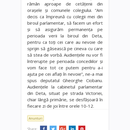
rămân aproape de cetăţenii din
oraşele şi comunele colegiului. “Am
decis ca împreună cu colegii mei din
biroul parlamentar, să facem un efort
şi să asigurăm permanenţa pe
perioada verii la biroul din Deta,
pentru ca toţi cei care au nevoie de
sprijin să găsească pe cineva cu care
să stea de vorbă. Audienţele nu vor fi
întrerupte pe perioada concediilor şi
vom face tot ce putem pentru a-i
ajuta pe cei aflaţi în nevoie”, ne-a mai
spus deputatul Gheorghe Ciobanu.
Audienţele la cabinetul parlamentar
din Deta, situat pe strada Victoriei,
chiar lângă primărie, se desfăşoară în
fiecare zi de joi între orele 10-12.
Anunturi
Share: