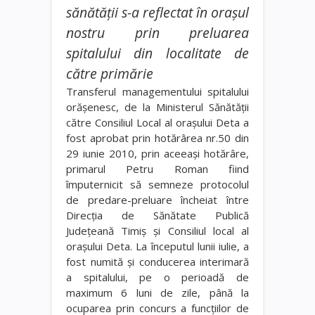
sănătăţii s-a reflectat în oraşul
nostru prin preluarea
spitalului din localitate de
către primărie
Transferul managementului spitalului
orăşenesc, de la Ministerul Sănătăţii
către Consiliul Local al oraşului Deta a
fost aprobat prin hotărârea nr.50 din
29 iunie 2010, prin aceeaşi hotărâre,
primarul Petru Roman fiind
împuternicit să semneze protocolul
de predare-preluare încheiat între
Direcţia de Sănătate Publică
Judeţeană Timiş şi Consiliul local al
oraşului Deta. La începutul lunii iulie, a
fost numită şi conducerea interimară
a spitalului, pe o perioadă de
maximum 6 luni de zile, până la
ocuparea prin concurs a funcţiilor de