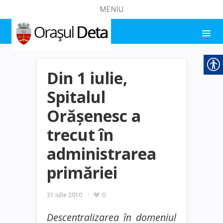
MENIU
Din 1 iulie,
Spitalul
Orăşenesc a
trecut în
administrarea
primăriei
31 iulie 2010
0
Descentralizarea în domeniul