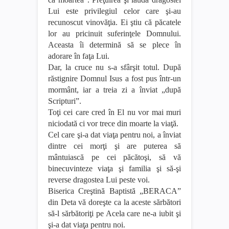
Lui este privilegiul celor care şi-au
recunoscut vinovăţia. Ei ştiu că păcatele
lor au pricinuit suferinţele Domnului.
Aceasta îi determină să se plece în
adorare în faţa Lui.
Dar, la cruce nu s-a sfârşit totul. După
răstignire Domnul Isus a fost pus într-un
mormânt, iar a treia zi a înviat „după
Scripturi”.
Toţi cei care cred în El nu vor mai muri
niciodată ci vor trece din moarte la viaţă.
Cel care şi-a dat viaţa pentru noi, a înviat
dintre cei morţi şi are puterea să
mântuiască pe cei păcătoşi, să vă
binecuvinteze viaţa şi familia şi să-şi
reverse dragostea Lui peste voi.
Biserica Creştină Baptistă „BERACA”
din Deta vă doreşte ca la aceste sărbători
să-l sărbătoriţi pe Acela care ne-a iubit şi
şi-a dat viaţa pentru noi.