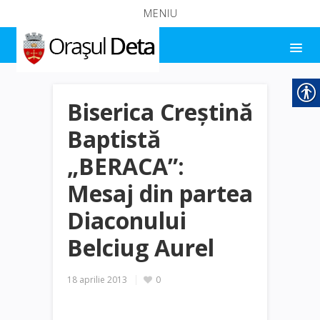
MENIU
Biserica Creştină
Baptistă
„BERACA”:
Mesaj din partea
Diaconului
Belciug Aurel
18 aprilie 2013
0