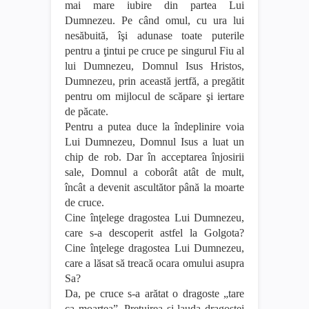
mai mare iubire din partea Lui
Dumnezeu. Pe când omul, cu ura lui
nesăbuită, îşi adunase toate puterile
pentru a ţintui pe cruce pe singurul Fiu al
lui Dumnezeu, Domnul Isus Hristos,
Dumnezeu, prin această jertfă, a pregătit
pentru om mijlocul de scăpare şi iertare
de păcate.
Pentru a putea duce la îndeplinire voia
Lui Dumnezeu, Domnul Isus a luat un
chip de rob. Dar în acceptarea înjosirii
sale, Domnul a coborât atât de mult,
încât a devenit ascultător până la moarte
de cruce.
Cine înţelege dragostea Lui Dumnezeu,
care s-a descoperit astfel la Golgota?
Cine înţelege dragostea Lui Dumnezeu,
care a lăsat să treacă ocara omului asupra
Sa?
Da, pe cruce s-a arătat o dragoste „tare
ca moartea”. Preţuirea şi lauda dragostei