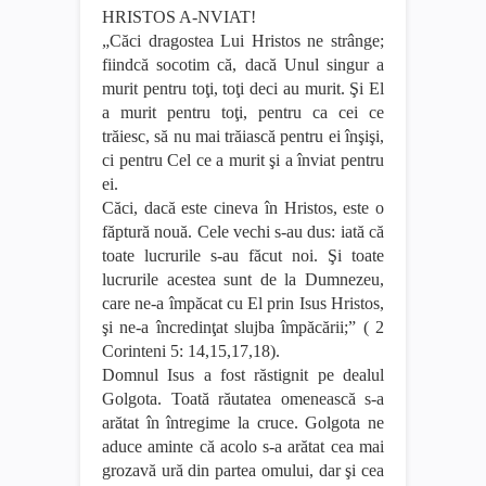
HRISTOS A-NVIAT!
„Căci dragostea Lui Hristos ne strânge;
fiindcă socotim că, dacă Unul singur a
murit pentru toţi, toţi deci au murit. Şi El
a murit pentru toţi, pentru ca cei ce
trăiesc, să nu mai trăiască pentru ei înşişi,
ci pentru Cel ce a murit şi a înviat pentru
ei.
Căci, dacă este cineva în Hristos, este o
făptură nouă. Cele vechi s-au dus: iată că
toate lucrurile s-au făcut noi. Şi toate
lucrurile acestea sunt de la Dumnezeu,
care ne-a împăcat cu El prin Isus Hristos,
şi ne-a încredinţat slujba împăcării;” ( 2
Corinteni 5: 14,15,17,18).
Domnul Isus a fost răstignit pe dealul
Golgota. Toată răutatea omenească s-a
arătat în întregime la cruce. Golgota ne
aduce aminte că acolo s-a arătat cea mai
grozavă ură din partea omului, dar şi cea